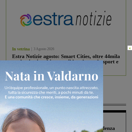
×
In vetrina
3 Agosto 2026
Estra Notizie agosto: Smart Cities, oltre 44mila
studenti coinvolti, torna il bando per lo sport e
debutta il podcast Estrair
Più lette
Figline Incisa Valdarno
1 Agosto 2026
Piscina di Figline finanziata oltre la scadenza