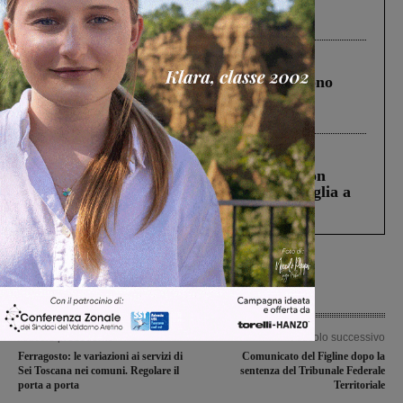
Pnrr, il gruppo di Fratelli d’Italia: “Un
ringraziamento al Governo”
Cronaca
4 Agosto 2026
Un anno fa la strage in A1 in cui morirono
Gianni, Giulia e Franco. Lo schianto, il
processo, lo stop ai sorpassi fra tir....
Cronaca
3 Agosto 2026
Scomparso da una struttura di Castiglion
Fiorentino l’uomo che aveva ucciso la figlia a
Levane nel 2020
Articolo precedente
Articolo successivo
Ferragosto: le variazioni ai servizi di
Comunicato del Figline dopo la
Sei Toscana nei comuni. Regolare il
sentenza del Tribunale Federale
porta a porta
Territoriale