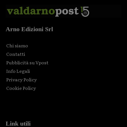
Arno Edizioni Srl
Chi siamo
Contatti
Pubblicità su Vpost
Info Legali
Privacy Policy
Cookie Policy
Html code here! Replace this with any non empty raw html
code and that's it.
Link utili