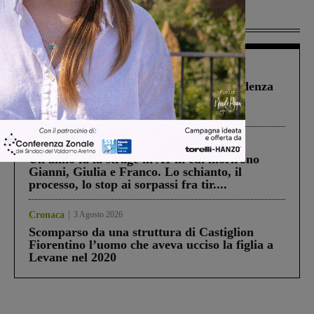
Più lette
Figline Incisa Valdarno
1 Agosto 2026
Piscina di Figline finanziata oltre la scadenza
Pnrr, il gruppo di Fratelli d’Italia: “Un
ringraziamento al Governo”
Cronaca
4 Agosto 2026
Un anno fa la strage in A1 in cui morirono
Gianni, Giulia e Franco. Lo schianto, il
processo, lo stop ai sorpassi fra tir....
Cronaca
3 Agosto 2026
Scomparso da una struttura di Castiglion
Fiorentino l’uomo che aveva ucciso la figlia a
Levane nel 2020