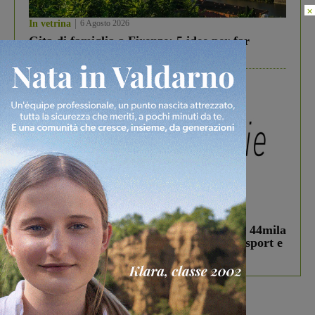
×
In vetrina
6 Agosto 2026
Gita di famiglia a Firenze: 5 idee per far
divertire i tuoi figli
In vetrina
3 Agosto 2026
Estra Notizie agosto: Smart Cities, oltre 44mila
studenti coinvolti, torna il bando per lo sport e
debutta il podcast Estrair