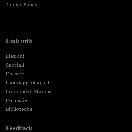
Cookie Policy
Html code here! Replace this with any non empty raw html
code and that's it.
Link utili
Elezioni
Speciali
Dossier
I sondaggi di Vpost
Comunicati Stampa
Farmacie
Biblioteche
Feedback