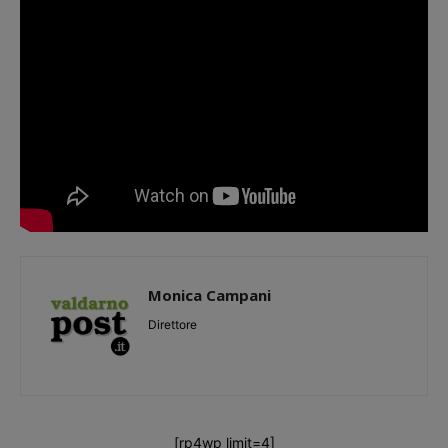
Monica Campani
Direttore
[rp4wp limit=4]