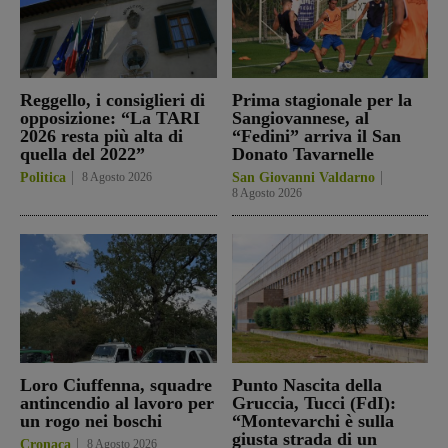
Reggello, i consiglieri di
Prima stagionale per la
opposizione: “La TARI
Sangiovannese, al
2026 resta più alta di
“Fedini” arriva il San
quella del 2022”
Donato Tavarnelle
Politica
8 Agosto 2026
San Giovanni Valdarno
8 Agosto 2026
Loro Ciuffenna, squadre
Punto Nascita della
antincendio al lavoro per
Gruccia, Tucci (FdI):
un rogo nei boschi
“Montevarchi è sulla
giusta strada di un
Cronaca
8 Agosto 2026