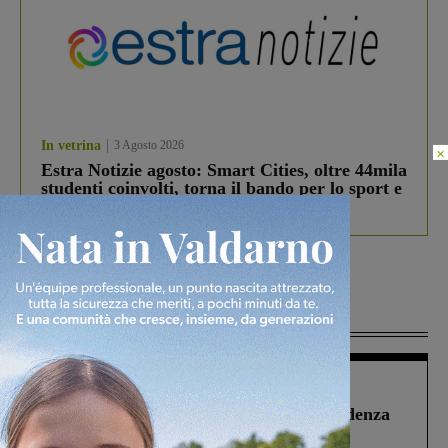
In vetrina
3 Agosto 2026
×
Estra Notizie agosto: Smart Cities, oltre 44mila
studenti coinvolti, torna il bando per lo sport e
debutta il podcast Estrair
Più lette
Figline Incisa Valdarno
1 Agosto 2026
Piscina di Figline finanziata oltre la scadenza
Pnrr, il gruppo di Fratelli d’Italia: “Un