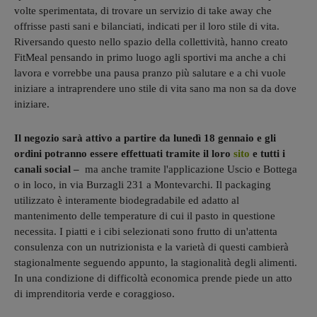
volte sperimentata, di trovare un servizio di take away che
offrisse pasti sani e bilanciati, indicati per il loro stile di vita.
Riversando questo nello spazio della collettività, hanno creato
FitMeal pensando in primo luogo agli sportivi ma anche a chi
lavora e vorrebbe una pausa pranzo più salutare e a chi vuole
iniziare a intraprendere uno stile di vita sano ma non sa da dove
iniziare.
Il negozio sarà attivo a partire da lunedì 18 gennaio e gli
ordini potranno essere effettuati tramite il loro
sito
e tutti i
canali social –
ma anche tramite l'applicazione Uscio e Bottega
o in loco, in via Burzagli 231 a Montevarchi. Il packaging
utilizzato è interamente biodegradabile ed adatto al
mantenimento delle temperature di cui il pasto in questione
necessita. I piatti e i cibi selezionati sono frutto di un'attenta
consulenza con un nutrizionista e la varietà di questi cambierà
stagionalmente seguendo appunto, la stagionalità degli alimenti.
In una condizione di difficoltà economica prende piede un atto
di imprenditoria verde e coraggioso.