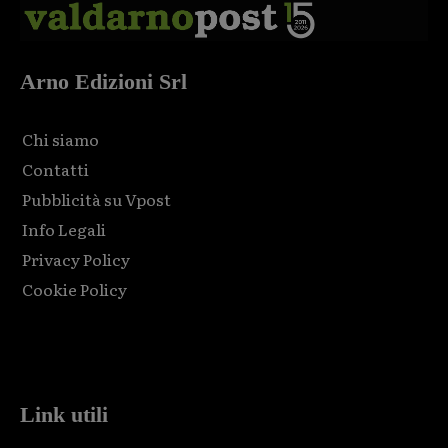
Arno Edizioni Srl
Chi siamo
Contatti
Pubblicità su Vpost
Info Legali
Privacy Policy
Cookie Policy
Html code here! Replace this with any non empty raw html
code and that's it.
Link utili