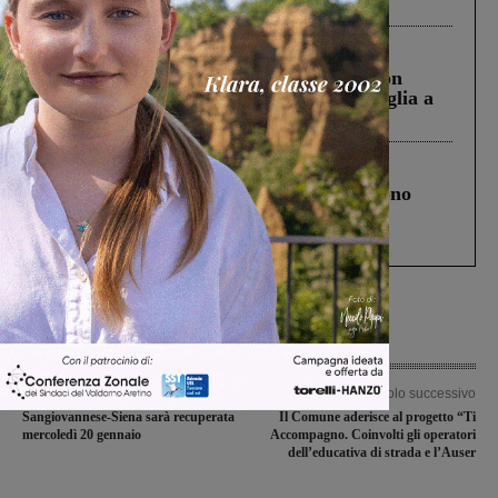
ringraziamento al Governo”
Cronaca
3 Agosto 2026
Scomparso da una struttura di Castiglion
Fiorentino l’uomo che aveva ucciso la figlia a
Levane nel 2020
Cronaca
4 Agosto 2026
Un anno fa la strage in A1 in cui morirono
Gianni, Giulia e Franco. Lo schianto, il
processo, lo stop ai sorpassi fra tir....
Articolo precedente
Articolo successivo
Sangiovannese-Siena sarà recuperata
Il Comune aderisce al progetto “Ti
mercoledì 20 gennaio
Accompagno. Coinvolti gli operatori
dell’educativa di strada e l’Auser