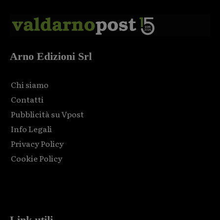
Arno Edizioni Srl
Chi siamo
Contatti
Pubblicità su Vpost
Info Legali
Privacy Policy
Cookie Policy
Html code here! Replace this with any non empty raw html
code and that's it.
Link utili