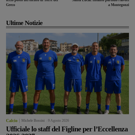
terzo posto nel torneo di Torre del
Santa Lucia. Intanto partono i lavori
Greco
a Montegonzi
Ultime Notizie
Calcio
Michele Bossini
-
9 Agosto 2026
Ufficiale lo staff del Figline per l’Eccellenza