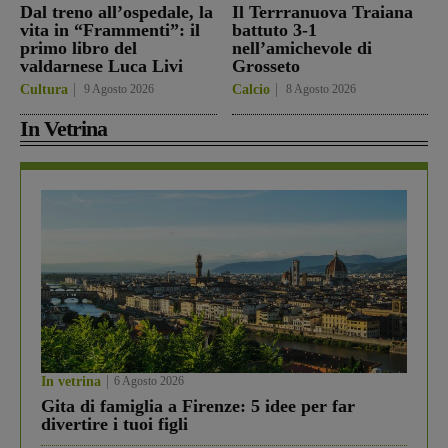
Dal treno all’ospedale, la
Il Terrranuova Traiana
vita in “Frammenti”: il
battuto 3-1
primo libro del
nell’amichevole di
valdarnese Luca Livi
Grosseto
Cultura
9 Agosto 2026
Calcio
8 Agosto 2026
In Vetrina
In vetrina
6 Agosto 2026
Gita di famiglia a Firenze: 5 idee per far
divertire i tuoi figli