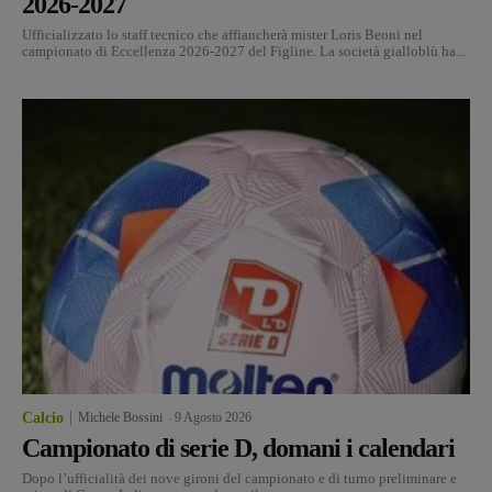
2026-2027
Ufficializzato lo staff tecnico che affiancherà mister Loris Beoni nel
campionato di Eccellenza 2026-2027 del Figline. La società gialloblù ha...
Calcio
Michele Bossini
-
9 Agosto 2026
Campionato di serie D, domani i calendari
Dopo l’ufficialità dei nove gironi del campionato e di turno preliminare e