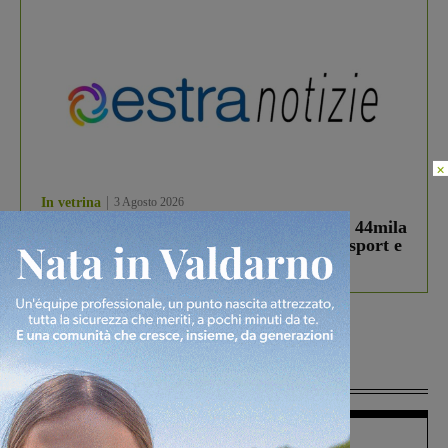
×
In vetrina
3 Agosto 2026
Estra Notizie agosto: Smart Cities, oltre 44mila
studenti coinvolti, torna il bando per lo sport e
debutta il podcast Estrair
Più lette
Figline Incisa Valdarno
1 Agosto 2026