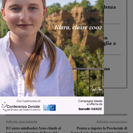
Piscina di Figline finanziata oltre la scadenza
Pnrr, il gruppo di Fratelli d’Italia: “Un
ringraziamento al Governo”
Cronaca
3 Agosto 2026
Scomparso da una struttura di Castiglion
Fiorentino l’uomo che aveva ucciso la figlia a
Levane nel 2020
Cronaca
4 Agosto 2026
Un anno fa la strage in A1 in cui morirono
Gianni, Giulia e Franco. Lo schianto, il
processo, lo stop ai sorpassi fra tir....
Articolo precedente
Articolo successivo
Il Centro minibasket Arno chiude al
Pronta a riaprire la Provinciale di