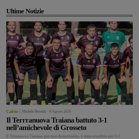
Ultime Notizie
Calcio
Michele Bossini
-
8 Agosto 2026
Il Terrranuova Traiana battuto 3-1
nell’amichevole di Grosseto
Il Terranuova Traiana, pur non demeritando, è stata sconfitto per 3-1