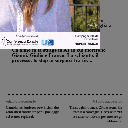
ringraziamento al Governo”
Cronaca
3 Agosto 2026
Scomparso da una struttura di Castiglion
Fiorentino l’uomo che aveva ucciso la figlia a
Levane nel 2020
Cronaca
4 Agosto 2026
Un anno fa la strage in A1 in cui morirono
Gianni, Giulia e Franco. Lo schianto, il
processo, lo stop ai sorpassi fra tir....
Articolo precedente
Articolo successivo
Campionati juniores provinciali, due
Treni, cala l’utenza: 28 passeggeri in
valdarnesi candidate per il passaggio
media a convoglio. Ceccarelli: “In
nel torneo regionale
contatto con Roma per tutelare gli
abbonati”