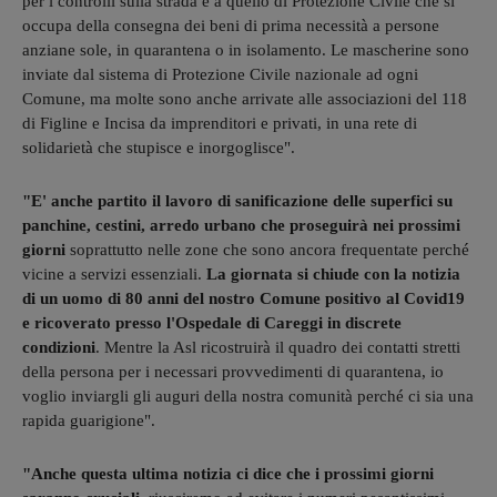
per i controlli sulla strada e a quello di Protezione Civile che si
occupa della consegna dei beni di prima necessità a persone
anziane sole, in quarantena o in isolamento. Le mascherine sono
inviate dal sistema di Protezione Civile nazionale ad ogni
Comune, ma molte sono anche arrivate alle associazioni del 118
di Figline e Incisa da imprenditori e privati, in una rete di
solidarietà che stupisce e inorgoglisce".
"E' anche partito il lavoro di sanificazione delle superfici su
panchine, cestini, arredo urbano che proseguirà nei prossimi
giorni
soprattutto nelle zone che sono ancora frequentate perché
vicine a servizi essenziali.
La giornata si chiude con la notizia
di un uomo di 80 anni del nostro Comune positivo al Covid19
e ricoverato presso l'Ospedale di Careggi in discrete
condizioni
. Mentre la Asl ricostruirà il quadro dei contatti stretti
della persona per i necessari provvedimenti di quarantena, io
voglio inviargli gli auguri della nostra comunità perché ci sia una
rapida guarigione".
"Anche questa ultima notizia ci dice che i prossimi giorni