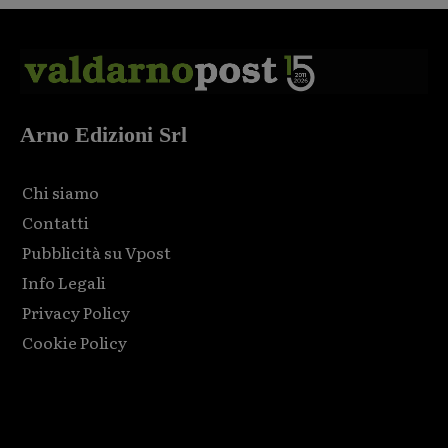
Arno Edizioni Srl
Chi siamo
Contatti
Pubblicità su Vpost
Info Legali
Privacy Policy
Cookie Policy
Html code here! Replace this with any non empty raw html
code and that's it.