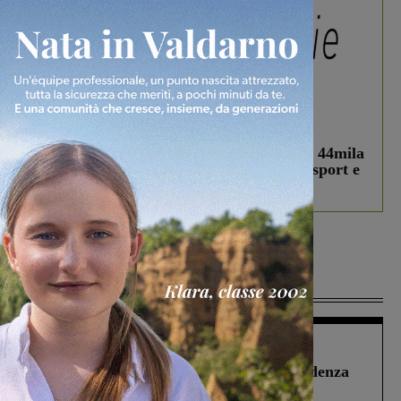
In vetrina
3 Agosto 2026
Estra Notizie agosto: Smart Cities, oltre 44mila
studenti coinvolti, torna il bando per lo sport e
debutta il podcast Estrair
Più lette
Figline Incisa Valdarno
1 Agosto 2026
Piscina di Figline finanziata oltre la scadenza
Pnrr, il gruppo di Fratelli d’Italia: “Un