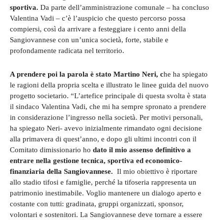
sportiva.
Da parte dell’amministrazione comunale – ha concluso
Valentina Vadi – c’è l’auspicio che questo percorso possa
compiersi, così da arrivare a festeggiare i cento anni della
Sangiovannese con un’unica società, forte, stabile e
profondamente radicata nel territorio.
A prendere poi la parola è stato Martino Neri, c
he ha spiegato
le ragioni della propria scelta e illustrato le linee guida del nuovo
progetto societario. “L’artefice principale di questa svolta è stata
il sindaco Valentina Vadi, che mi ha sempre spronato a prendere
in considerazione l’ingresso nella società. Per motivi personali,
ha spiegato Neri- avevo inizialmente rimandato ogni decisione
alla primavera di quest’anno, e dopo gli ultimi incontri con il
Comitato dimissionario ho
dato il mio assenso definitivo a
entrare nella gestione tecnica, sportiva ed economico-
finanziaria della Sangiovannese.
Il mio obiettivo è riportare
allo stadio tifosi e famiglie, perché la tifoseria rappresenta un
patrimonio inestimabile. Voglio mantenere un dialogo aperto e
costante con tutti: gradinata, gruppi organizzati, sponsor,
volontari e sostenitori. La Sangiovannese deve tornare a essere