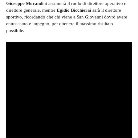
Giuseppe Morandi
ni assumerà il ruolo di direttore operativo e
direttore generale, mentre
Egidio Bicchierai
sarà il direttore
sportivo, ricordando che chi viene a San Giovanni dovrò avere
entusiasmo e impegno, per ottenere il massimo risultato
possibile.