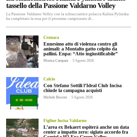
tassello della Passione Valdarno Volley
La Passione Valdarno Volley con la schiacciatrice polacca Kalina Pylinska
ha completato la rosa per il prossimo campionato di...
Cronaca
Ennesimo atto di violenza contro gli
animali: a Montalto gatto colpito da
pallini. Enpa: “Atto ingiustificabile”
Monica Campani
-
5 Agosto 2026
Calcio
Con Stefano Sottili l’Ideal Club Incisa
chiude la campagna acquisti
Michele Bossini
-
5 Agosto 2026
Figline Incisa Valdarno
L’area ex Bekaert ospiterà anche un data
center a impatto zero: siglato accordo fra
Comtel e H2-Era Green Valley