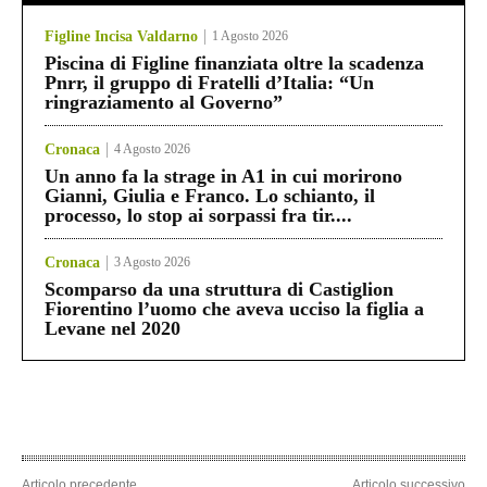
Figline Incisa Valdarno
1 Agosto 2026
Piscina di Figline finanziata oltre la scadenza
Pnrr, il gruppo di Fratelli d’Italia: “Un
ringraziamento al Governo”
Cronaca
4 Agosto 2026
Un anno fa la strage in A1 in cui morirono
Gianni, Giulia e Franco. Lo schianto, il
processo, lo stop ai sorpassi fra tir....
Cronaca
3 Agosto 2026
Scomparso da una struttura di Castiglion
Fiorentino l’uomo che aveva ucciso la figlia a
Levane nel 2020
Articolo precedente
Articolo successivo