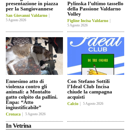
presentazione in piazza
Pylinska l’ultimo tassello
per la Sangiovannese
della Passione Valdarno
Volley
San Giovanni Valdarno
5 Agosto 2026
Figline Incisa Valdarno
5 Agosto 2026
Ennesimo atto di
Con Stefano Sottili
violenza contro gli
l’Ideal Club Incisa
animali: a Montalto
chiude la campagna
gatto colpito da pallini.
acquisti
Enpa: “Atto
Calcio
5 Agosto 2026
ingiustificabile”
Cronaca
5 Agosto 2026
In Vetrina