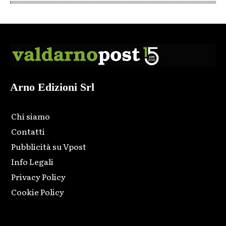
Arno Edizioni Srl
Chi siamo
Contatti
Pubblicità su Vpost
Info Legali
Privacy Policy
Cookie Policy
Html code here! Replace this with any non empty raw html
code and that's it.