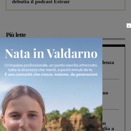
debutta il podcast Estrair
×
Più lette
Figline Incisa Valdarno
1 Agosto 2026
Piscina di Figline finanziata oltre la scadenza
Pnrr, il gruppo di Fratelli d’Italia: “Un
ringraziamento al Governo”
Cronaca
4 Agosto 2026
Un anno fa la strage in A1 in cui morirono
Gianni, Giulia e Franco. Lo schianto, il
processo, lo stop ai sorpassi fra tir....
Cronaca
3 Agosto 2026
Scomparso da una struttura di Castiglion
Fiorentino l’uomo che aveva ucciso la figlia a