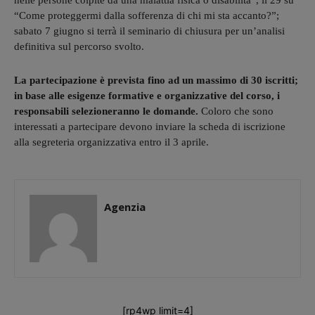
nelle persone colpite da una malattia fisica o disabilità”, il 29 su
“Come proteggermi dalla sofferenza di chi mi sta accanto?”;
sabato 7 giugno si terrà il seminario di chiusura per un’analisi
definitiva sul percorso svolto.
La partecipazione è prevista fino ad un massimo di 30 iscritti;
in base alle esigenze formative e organizzative del corso, i
responsabili selezioneranno le domande.
Coloro che sono
interessati a partecipare devono inviare la scheda di iscrizione
alla segreteria organizzativa entro il 3 aprile.
Agenzia
[rp4wp limit=4]