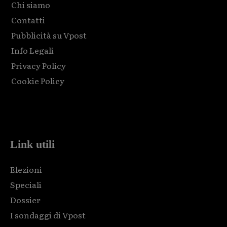
Chi siamo
Contatti
Pubblicità su Vpost
Info Legali
Privacy Policy
Cookie Policy
Html code here! Replace this with any non empty raw html
code and that's it.
Link utili
Elezioni
Speciali
Dossier
I sondaggi di Vpost