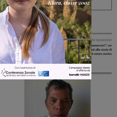
Levane nel 2020
Articolo precedente
Articolo successivo
Magro bottino, appena un punto, dai
“Conoscere per promuovere”: tre
campionati allievi e giovanissimi
appuntamenti dedicati alla storia di
regionali
Montevarchi e al centro storico
Ultime Notizie