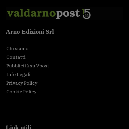
Arno Edizioni Srl
Chi siamo
Contatti
Pubblicità su Vpost
Info Legali
Privacy Policy
Cookie Policy
Html code here! Replace this with any non empty raw html
code and that's it.
Link utili