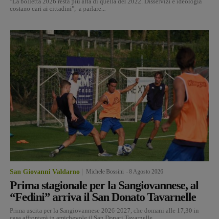
"La bolletta 2026 resta più alta di quella del 2022. Disservizi e ideologia
costano cari ai cittadini", a parlare...
San Giovanni Valdarno
Michele Bossini
-
8 Agosto 2026
Prima stagionale per la Sangiovannese, al
“Fedini” arriva il San Donato Tavarnelle
Prima uscita per la Sangiovannese 2026-2027, che domani alle 17,30 in
casa affronterà in amichevole il San Donati Tavarnelle,...