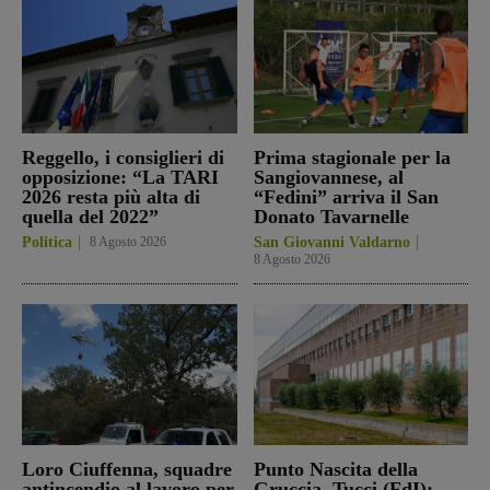
Reggello, i consiglieri di
Prima stagionale per la
opposizione: “La TARI
Sangiovannese, al
2026 resta più alta di
“Fedini” arriva il San
quella del 2022”
Donato Tavarnelle
Politica
8 Agosto 2026
San Giovanni Valdarno
8 Agosto 2026
Loro Ciuffenna, squadre
Punto Nascita della
antincendio al lavoro per
Gruccia, Tucci (FdI):