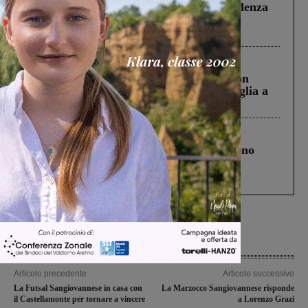
Piscina di Figline finanziata oltre la scadenza
Pnrr, il gruppo di Fratelli d’Italia: “Un
ringraziamento al Governo”
Cronaca
3 Agosto 2026
Scomparso da una struttura di Castiglion
Fiorentino l’uomo che aveva ucciso la figlia a
Levane nel 2020
Cronaca
4 Agosto 2026
Un anno fa la strage in A1 in cui morirono
Gianni, Giulia e Franco. Lo schianto, il
processo, lo stop ai sorpassi fra tir....
Articolo precedente
Articolo successivo
La Futsal Sangiovannese in casa con
La Marzocco Sangiovannese risponde
il Castellamonte per tornare a vincere
a Lorenzo Grazi