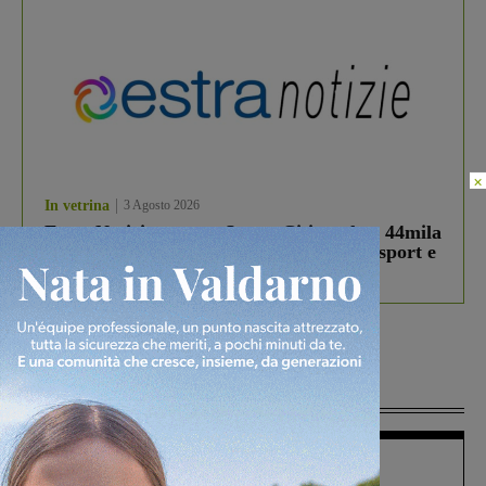
×
In vetrina
3 Agosto 2026
Estra Notizie agosto: Smart Cities, oltre 44mila
studenti coinvolti, torna il bando per lo sport e
debutta il podcast Estrair
Più lette
Figline Incisa Valdarno
1 Agosto 2026