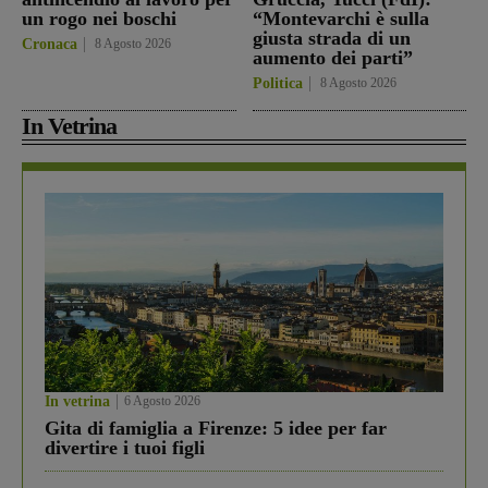
un rogo nei boschi
“Montevarchi è sulla
giusta strada di un
Cronaca
8 Agosto 2026
aumento dei parti”
Politica
8 Agosto 2026
In Vetrina
In vetrina
6 Agosto 2026
Gita di famiglia a Firenze: 5 idee per far
divertire i tuoi figli