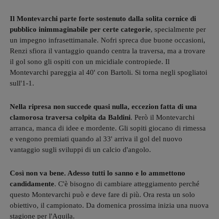
Il Montevarchi parte forte sostenuto dalla solita cornice di
pubblico inimmaginabile per certe categorie
, specialmente per
un impegno infrasettimanale. Nofri spreca due buone occasioni,
Renzi sfiora il vantaggio quando centra la traversa, ma a trovare
il gol sono gli ospiti con un micidiale contropiede. Il
Montevarchi pareggia al 40' con Bartoli. Si torna negli spogliatoi
sull'1-1.
Nella ripresa non succede quasi nulla, eccezion fatta di una
clamorosa traversa colpita da Baldini
. Però il Montevarchi
arranca, manca di idee e mordente. Gli sopiti giocano di rimessa
e vengono premiati quando al 33' arriva il gol del nuovo
vantaggio sugli sviluppi di un calcio d'angolo.
Così non va bene. Adesso tutti lo sanno e lo ammettono
candidamente
. C'è bisogno di cambiare atteggiamento perché
questo Montevarchi può e deve fare di più. Ora resta un solo
obiettivo, il campionato. Da domenica prossima inizia una nuova
stagione per l'Aquila.