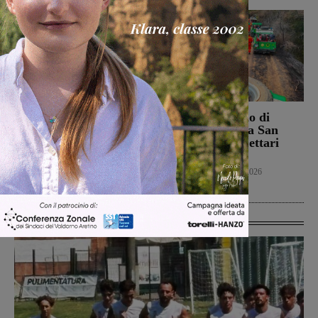
Campionato nazionale
Bucine, incendio di
Juniores, girone
oliveta e bosco a San
interamente toscano per
Pancrazio. Tre ettari
Terranuova Traiana e
l’area bruciata
Montevarchi
Cronaca
7 Agosto 2026
Calcio Giovanili
8 Agosto 2026
Ultime Calcio