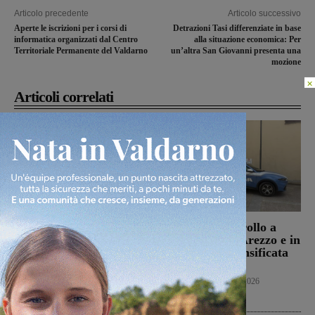
Articolo precedente
Articolo successivo
Aperte le iscrizioni per i corsi di
Detrazioni Tasi differenziate in base
informatica organizzati dal Centro
alla situazione economica: Per
Territoriale Permanente del Valdarno
un’altra San Giovanni presenta una
mozione
×
Articoli correlati
Punto Nascita della
Servizi di controllo a
Gruccia, Tucci (FdI):
Montevarchi, Arezzo e in
“Montevarchi è sulla
provincia: intensificata
giusta strada di un
l’attività
aumento dei parti”
Cronaca
8 Agosto 2026
Politica
8 Agosto 2026