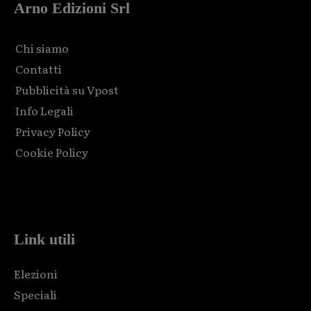
Arno Edizioni Srl
Chi siamo
Contatti
Pubblicità su Vpost
Info Legali
Privacy Policy
Cookie Policy
Html code here! Replace this with any non empty raw html
code and that's it.
Link utili
Elezioni
Speciali