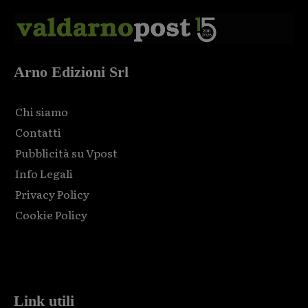
Arno Edizioni Srl
Chi siamo
Contatti
Pubblicità su Vpost
Info Legali
Privacy Policy
Cookie Policy
Html code here! Replace this with any non empty raw html
code and that's it.
Link utili