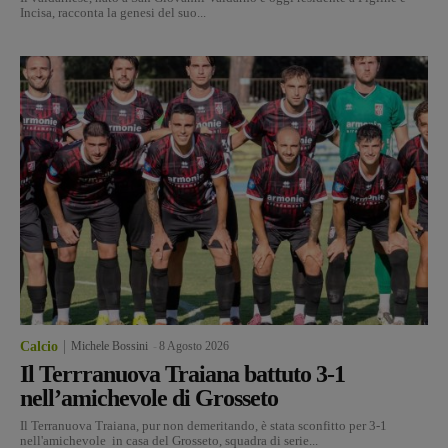
Incisa, racconta la genesi del suo...
Calcio
Michele Bossini
-
8 Agosto 2026
Il Terrranuova Traiana battuto 3-1
nell’amichevole di Grosseto
Il Terranuova Traiana, pur non demeritando, è stata sconfitto per 3-1
nell'amichevole in casa del Grosseto, squadra di serie...