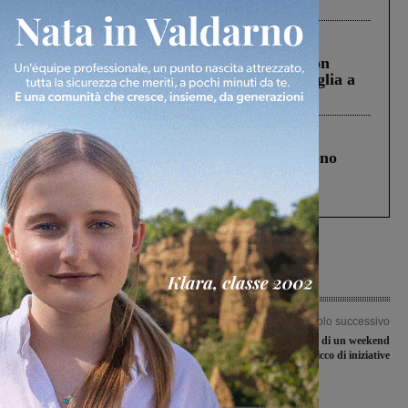
ringraziamento al Governo”
Cronaca
3 Agosto 2026
Scomparso da una struttura di Castiglion
Fiorentino l’uomo che aveva ucciso la figlia a
Levane nel 2020
Cronaca
4 Agosto 2026
Un anno fa la strage in A1 in cui morirono
Gianni, Giulia e Franco. Lo schianto, il
processo, lo stop ai sorpassi fra tir....
Articolo precedente
Articolo successivo
Manutenzione del verde nei parcheggi
Weekender: gli eventi di un weekend
comunali: divieti di sosta temporanei
ricco di iniziative
a San Giovanni Valdarno