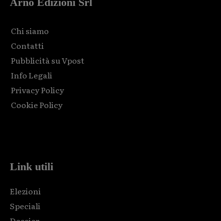
Arno Edizioni Srl
Chi siamo
Contatti
Pubblicità su Vpost
Info Legali
Privacy Policy
Cookie Policy
Html code here! Replace this with any non empty raw html
code and that's it.
Link utili
Elezioni
Speciali
Dossier