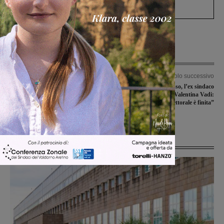
Levane nel 2020
Articolo precedente
Articolo successivo
#io sono ambiente 2019, a
Bilancio in rosso, l’ex sindaco
Vallombrosa campagna di educazione
Viligiardi replica a Valentina Vadi:
contro l’abbandono della plastica in
“La campagna elettorale è finita”
natura
Ultime Notizie