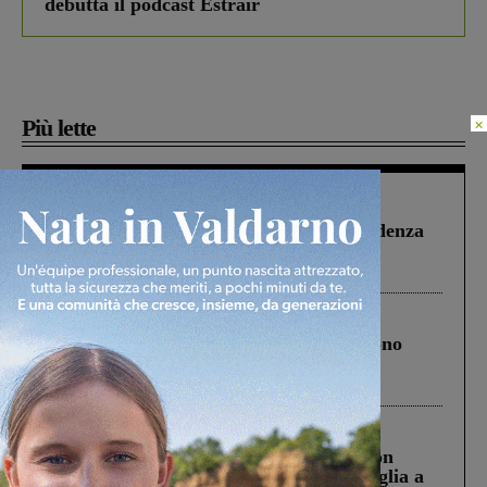
debutta il podcast Estrair
×
Più lette
Figline Incisa Valdarno
1 Agosto 2026
Piscina di Figline finanziata oltre la scadenza
Pnrr, il gruppo di Fratelli d’Italia: “Un
ringraziamento al Governo”
Cronaca
4 Agosto 2026
Un anno fa la strage in A1 in cui morirono
Gianni, Giulia e Franco. Lo schianto, il
processo, lo stop ai sorpassi fra tir....
Cronaca
3 Agosto 2026
Scomparso da una struttura di Castiglion
Fiorentino l’uomo che aveva ucciso la figlia a