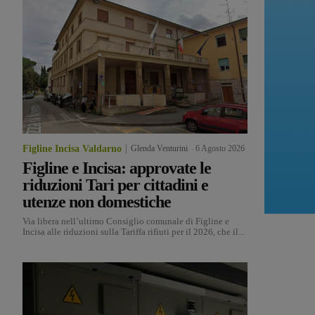
Figline Incisa Valdarno
Glenda Venturini
-
6 Agosto 2026
Figline e Incisa: approvate le
riduzioni Tari per cittadini e
utenze non domestiche
Via libera nell’ultimo Consiglio comunale di Figline e
Incisa alle riduzioni sulla Tariffa rifiuti per il 2026, che il...