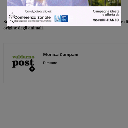
Sono in corso gli accertamenti per valutare la documentazione di
origine degli animali.
Monica Campani
Direttore
Share