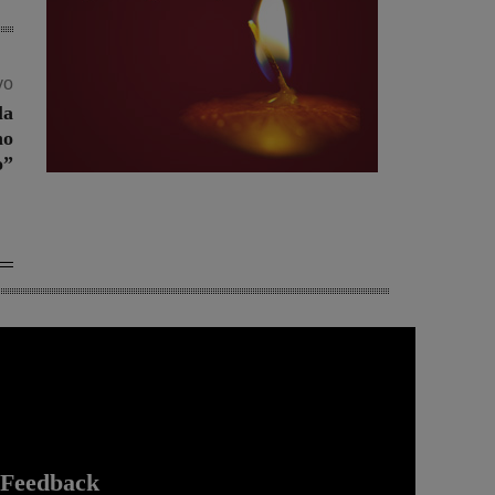
vo
la
no
o”
Feedback