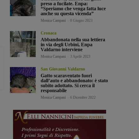
preso a fucilate. Enpa:
“Speriamo che venga fatta luce
anche su questa vicenda”
Monica Campani
-
8 Giugno 2023
Cronaca
Abbandonata nella sua lettiera
in via degli Urbini, Enpa
Valdarno interviene
Monica Campani
-
3 Aprile 2023
San Giovanni Valdarno
Gatto scaraventato fuori
dall’auto e abbandonato: è stato
subito adottato. Si cerca il
responsabile
Monica Campani
-
6 Dicembre 2022