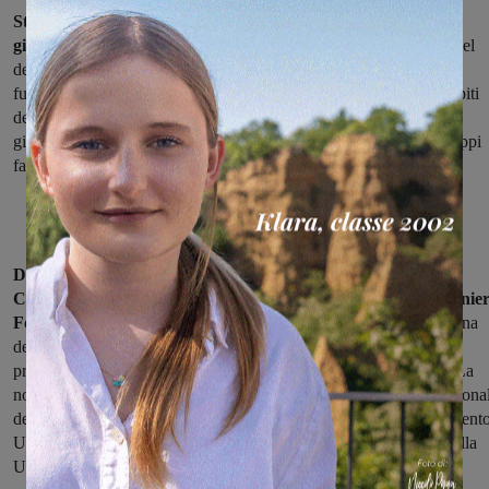
Sta bene, un po’ spaventato ma in buone condizioni, Malibu,
giovane esemplare di Caracal
, un felide selvatico, detto Lince del
deserto, diffuso in alcuni paesi europei come animale d’affezione,
fuggito da una settimana dal Camping di Figline. I proprietari, ospiti
della struttura insieme ad un altro esemplare, lo hanno cercato per
giorni e giorni anche con l’aiuto di volontari ed il tam tam sui gruppi
facebook.
Domenica la denuncia di smarrimento è stata presentata ai
Carabinieri Forestale di Figline e, per competenza, ai Carabinier
Forestale Nucleo Cites,
che ha attivato il sistema di soccorso fauna
della USL Toscana Centro. Gli avvistamenti e le ricerche si sono
protratti per tre giorni, sono state messe in opera anche trappole. La
notte di giovedì, l’avvistamento e la segnalazione decisiva. Il persona
dell’Associazione Amici della Terra, che opera sotto il coordinament
USL, è riuscito a recuperare l’animale e trasferirlo nel presidio della
UFC Igiene Urbana Veterinaria di viale Corsica a Firenze.