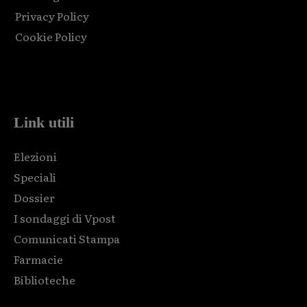
Privacy Policy
Cookie Policy
Html code here! Replace this with any non empty raw html
code and that's it.
Link utili
Elezioni
Speciali
Dossier
I sondaggi di Vpost
Comunicati Stampa
Farmacie
Biblioteche