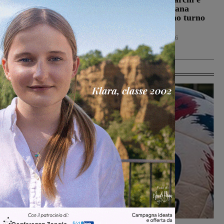
l’Amministrazione e
Terranova Traiana
Alia, sul tavolo le
contro nel primo turno
criticità nel servizio di
di Coppa Italia
raccolta rifiuti
Calcio
7 Agosto 2026
Reggello
7 Agosto 2026
Ultime Calcio