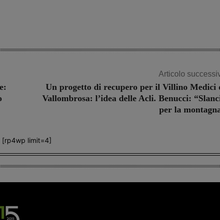
Share
Articolo successi
e:
Un progetto di recupero per il Villino Medici 
o
Vallombrosa: l’idea delle Acli. Benucci: “Slanc
per la montagn
[rp4wp limit=4]