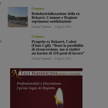
e
Cronaca
Reindustrializzazione della ex
Bekaert, Comune e Regione
esprimono soddisfazione
Glenda Venturini
-
5 Agosto 2022
Cronaca
o
Progetto ex Bekaert, Calosi
(Fiom Cgil): “Bene la possibilità
di riconversione, ma si riattivi
un bacino di 318 posti di lavoro”
Glenda Venturini
-
5 Agosto 2022
e