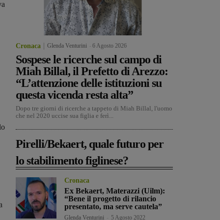
va
Cronaca
Glenda Venturini
-
6 Agosto 2026
Sospese le ricerche sul campo di
Miah Billal, il Prefetto di Arezzo:
“L’attenzione delle istituzioni su
questa vicenda resta alta”
Dopo tre giorni di ricerche a tappeto di Miah Billal, l'uomo
che nel 2020 uccise sua figlia e ferì...
lo
Pirelli/Bekaert, quale futuro per
lo stabilimento figlinese?
Cronaca
Ex Bekaert, Materazzi (Uilm):
“Bene il progetto di rilancio
a
presentato, ma serve cautela”
Glenda Venturini
-
5 Agosto 2022