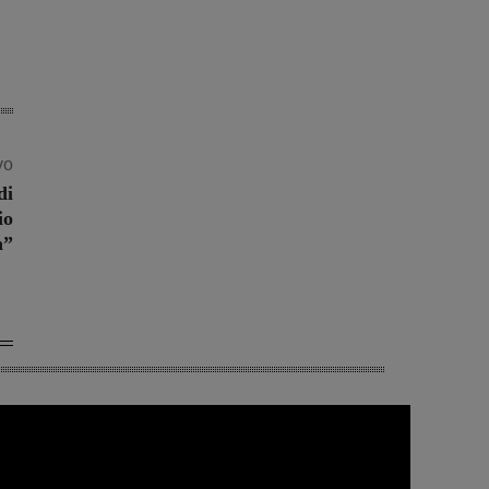
vo
di
io
a”