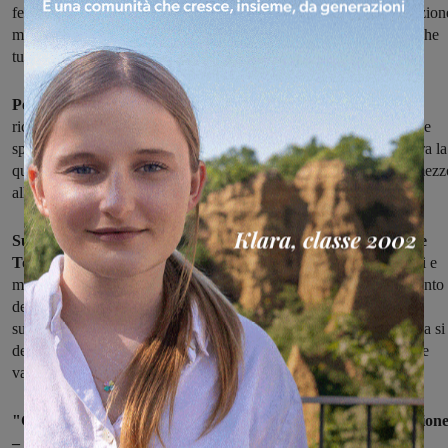
febbraio scorso, che ha dato otto settimane in più di cassa integrazion
ma non ha portato all'avvio del percorso di reindustrializzazione che
tutti auspicavano, e che la Fiom ha deciso di non sottoscrivere.
Per il futuro, ora, si aprono due fronti.
Da una parte la
ricollocazione di un bacino di oltre cento persone, con competenze
specifiche del settore, età media intorno ai cinquanta anni; dall'altra la
questione del sito industriale figlinese, una potenziale bomba in mezz
alla città, se non sarà programmata una seria bonifica.
Sul tema è tornato a parlare anche il presidente della Regione
Toscana Eugenio Giani.
"Noi abbiamo avuto incontri molto duri e
molto forti, io sono stato estremamente sconcertato dal'atteggiamento
dell'azienda Bekaert. Mi sono confrontato con la sindaca Mugnai
sull'aspetto ambientale del sito, perché nel momento in cui si ferma si
devono verificare le condizioni in cui versa, e faremo le opportune
valutazioni in merito".
"Contemporaneamente – ha aggiunto il presidente della Region
– c'è la questione delle professionalità e delle competenze