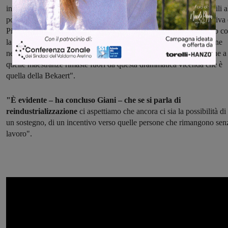
individuali e tecnologiche che io sono convinto saranno ancora utili a
polo toscano dell'acciaio. Sono convinto che insieme alla prospettiva 
Piombino noi possiamo costruire tutto questo: mi sono confrontato c
la sottosegretaria Todde sulla possibilità di una reindustrializzazione
nella prospettiva che il polo di Piombino possa dare un ruolo anche a
quelle maestranze rimaste fuori da questa drammatica vicenda che è
quella della Bekaert".
"È evidente – ha concluso Giani – che se si parla di
reindustrializzazione
ci aspettiamo che ancora ci sia la possibilità di
un sostegno, di un incentivo verso quelle persone che rimangono sen
lavoro".