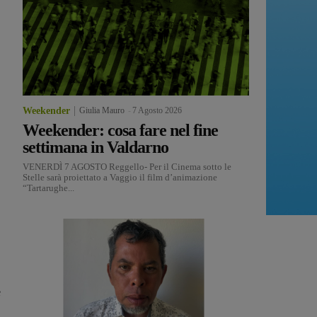
Weekender
Giulia Mauro
-
7 Agosto 2026
Weekender: cosa fare nel fine
settimana in Valdarno
VENERDÌ 7 AGOSTO Reggello- Per il Cinema sotto le
Stelle sarà proiettato a Vaggio il film d’animazione
“Tartarughe...
e