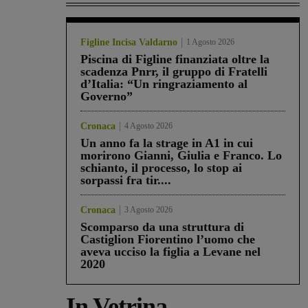
Figline Incisa Valdarno
1 Agosto 2026
Piscina di Figline finanziata oltre la
scadenza Pnrr, il gruppo di Fratelli
d’Italia: “Un ringraziamento al
Governo”
Cronaca
4 Agosto 2026
Un anno fa la strage in A1 in cui
morirono Gianni, Giulia e Franco. Lo
schianto, il processo, lo stop ai
sorpassi fra tir....
Cronaca
3 Agosto 2026
Scomparso da una struttura di
Castiglion Fiorentino l’uomo che
aveva ucciso la figlia a Levane nel
2020
In Vetrina