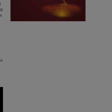
l
di
on
za