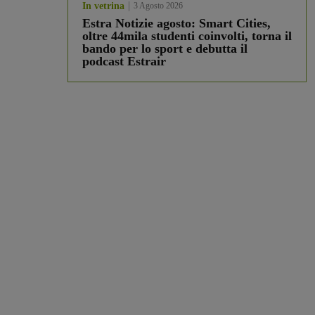
In vetrina
3 Agosto 2026
Estra Notizie agosto: Smart Cities,
oltre 44mila studenti coinvolti, torna il
bando per lo sport e debutta il
podcast Estrair