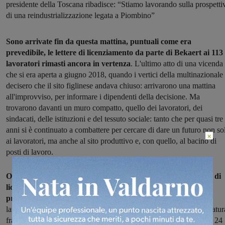
presidente della Toscana ribadisce: “Stiamo lavorando sulla prospetti
di una reindustrializzazione legata a Piombino”
Sono arrivate fin da questa mattina, puntuali come era
prevedibile, le lettere di licenziamento da parte di Bekaert ai 113
lavoratori rimasti ancora in vertenza
. L'ultimo atto di una vicenda
che si era aperta a giugno 2018, quando i vertici della multinazionale
decisero che il sito figlinese andava chiuso: arrivarono una mattina
all'improvviso, per informare i dipendenti della decisione. Ma
trovarono davanti un muro compatto, quello dei lavoratori, dei
sindacati, delle istituzioni e del tessuto sociale: tanto che per quasi tre
anni si è continuato a combattere per cercare di dare un futuro non so
×
ai lavoratori, ma anche al sito produttivo e, con quello, al bacino di
posti di lavoro.
Oggi dunque, dopo il passaggio da Pirelli a Bekaert, le lettere di
licenziamento segnano anche la fine di sessant'anni di storia
produttiva ed economica del territorio.
Tanta l'amarezza nei
lavoratori, dopo un finale che tra l'altro ha segnato anche la spaccatur
fra le rappresentanze sindacali, divise nella firma di un accordo, il 24