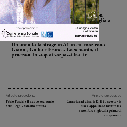
Cronaca
3 Agosto 2026
Scomparso da una struttura di Castiglion
Fiorentino l’uomo che aveva ucciso la figlia a
Levane nel 2020
Cronaca
4 Agosto 2026
Un anno fa la strage in A1 in cui morirono
Gianni, Giulia e Franco. Lo schianto, il
processo, lo stop ai sorpassi fra tir....
Articolo precedente
Articolo successivo
Fabio Foschi è il nuovo segretario
Campionati di serie D, il 21 agosto via
della Lega Valdarno aretino
alla Coppa Italia mentre il 4
settembre si gioca la prima di
campionato