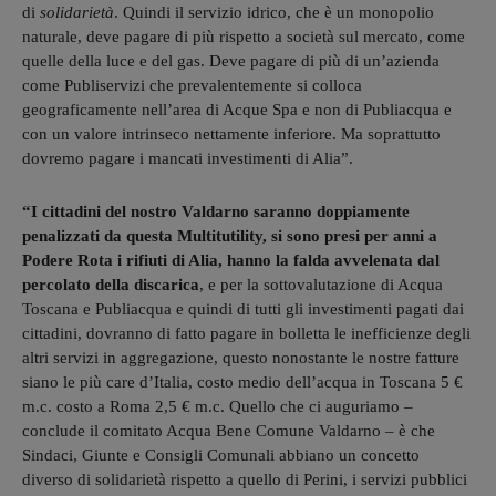
di
solidarietà
. Quindi il servizio idrico, che è un monopolio
naturale, deve pagare di più rispetto a società sul mercato, come
quelle della luce e del gas. Deve pagare di più di un’azienda
come Publiservizi che prevalentemente si colloca
geograficamente nell’area di Acque Spa e non di Publiacqua e
con un valore intrinseco nettamente inferiore. Ma soprattutto
dovremo pagare i mancati investimenti di Alia”.
“I cittadini del nostro Valdarno saranno doppiamente
penalizzati da questa Multitutility, si sono presi per anni a
Podere Rota i rifiuti di Alia, hanno la falda avvelenata dal
percolato della discarica
, e per la sottovalutazione di Acqua
Toscana e Publiacqua e quindi di tutti gli investimenti pagati dai
cittadini, dovranno di fatto pagare in bolletta le inefficienze degli
altri servizi in aggregazione, questo nonostante le nostre fatture
siano le più care d’Italia, costo medio dell’acqua in Toscana 5 €
m.c. costo a Roma 2,5 € m.c. Quello che ci auguriamo –
conclude il comitato Acqua Bene Comune Valdarno – è che
Sindaci, Giunte e Consigli Comunali abbiano un concetto
diverso di solidarietà rispetto a quello di Perini, i servizi pubblici