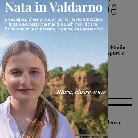
In vetrina
3 Agosto 2026
Estra Notizie agosto: Smart Cities, oltre 44mila
studenti coinvolti, torna il bando per lo sport e
debutta il podcast Estrair
Più lette
Figline Incisa Valdarno
1 Agosto 2026
Piscina di Figline finanziata oltre la scadenza
Pnrr, il gruppo di Fratelli d’Italia: “Un
ringraziamento al Governo”