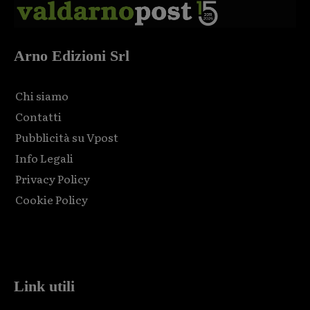
Arno Edizioni Srl
Chi siamo
Contatti
Pubblicità su Vpost
Info Legali
Privacy Policy
Cookie Policy
Html code here! Replace this with any non empty raw html
code and that's it.
Link utili