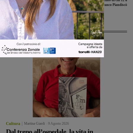
delle tre valdarnesi, Elena Spadaccio,
Valdarno aretino di cui 12 a
Stella Scarnicci e Loriana Valoriani
Castelfranco Piandiscò
elette consigliere
Ultime Notizie
Cultura
Martina Giardi
-
9 Agosto 2026
Dal treno all’ospedale, la vita in