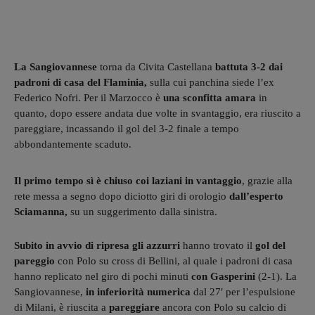
La Sangiovannese
torna da Civita Castellana
battuta 3-2 dai
padroni di casa del Flaminia,
sulla cui panchina siede l’ex
Federico Nofri. Per il Marzocco è
una sconfitta amara
in
quanto, dopo essere andata due volte in svantaggio, era riuscito a
pareggiare, incassando il gol del 3-2 finale a tempo
abbondantemente scaduto.
Il primo tempo sì è
chiuso coi laziani in vantaggio
, grazie alla
rete messa a segno dopo diciotto giri di orologio
dall’esperto
Sciamanna,
su un suggerimento dalla sinistra.
Subito in avvio di ripresa
gli azzurri
hanno trovato il
gol del
pareggio
con Polo su cross di Bellini, al quale i padroni di casa
hanno replicato nel giro di pochi minuti
con Gasperini
(2-1). La
Sangiovannese,
in inferiorità numerica
dal 27′ per l’espulsione
di Milani, è riuscita a
pareggiare
ancora con Polo su calcio di