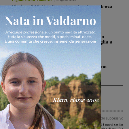
Piscina di Figline finanziata oltre la scadenza
Pnrr, il gruppo di Fratelli d’Italia: “Un
ringraziamento al Governo”
Cronaca
3 Agosto 2026
Scomparso da una struttura di Castiglion
Fiorentino l’uomo che aveva ucciso la figlia a
Levane nel 2020
Cronaca
4 Agosto 2026
Un anno fa la strage in A1 in cui morirono
Gianni, Giulia e Franco. Lo schianto, il
processo, lo stop ai sorpassi fra tir....
Articolo precedente
Articolo successivo
Elezioni provinciali, soddisfazione
Covid-19, sono 35 i nuovi casi in