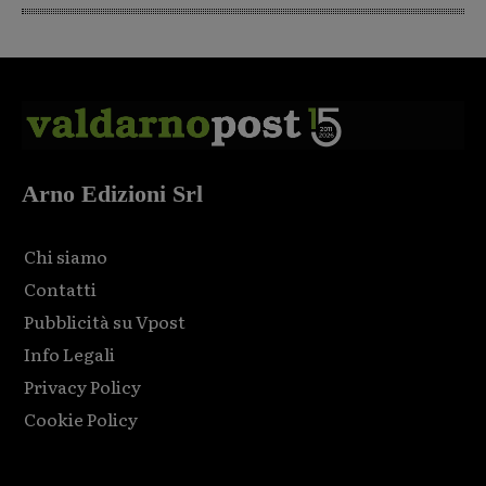
Arno Edizioni Srl
Chi siamo
Contatti
Pubblicità su Vpost
Info Legali
Privacy Policy
Cookie Policy
Html code here! Replace this with any non empty raw html
code and that's it.