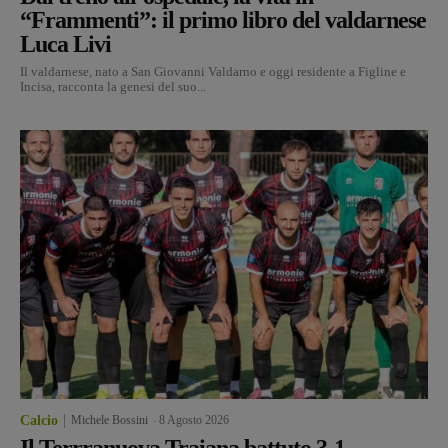
“Frammenti”: il primo libro del valdarnese
Luca Livi
Il valdarnese, nato a San Giovanni Valdarno e oggi residente a Figline e
Incisa, racconta la genesi del suo...
Calcio
Michele Bossini
-
8 Agosto 2026
Il Terrranuova Traiana battuto 3-1