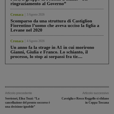
ringraziamento al Governo”
Cronaca
3 Agosto 2026
Scomparso da una struttura di Castiglion
Fiorentino l’uomo che aveva ucciso la figlia a
Levane nel 2020
Cronaca
4 Agosto 2026
Un anno fa la strage in A1 in cui morirono
Gianni, Giulia e Franco. Lo schianto, il
processo, lo stop ai sorpassi fra tir....
Articolo precedente
Articolo successivo
Serristori, Elisa Tozzi: “La
Cavriglia e Resco Reggello si sfidano
cancellazione del pronto soccorso è
in Coppa Toscana
una decisione ignobile”