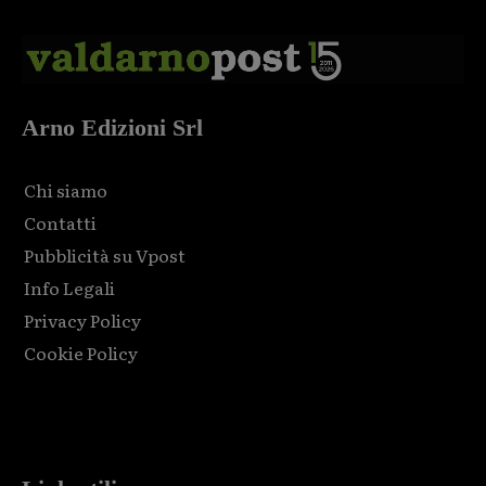
Arno Edizioni Srl
Chi siamo
Contatti
Pubblicità su Vpost
Info Legali
Privacy Policy
Cookie Policy
Html code here! Replace this with any non empty raw html
code and that's it.