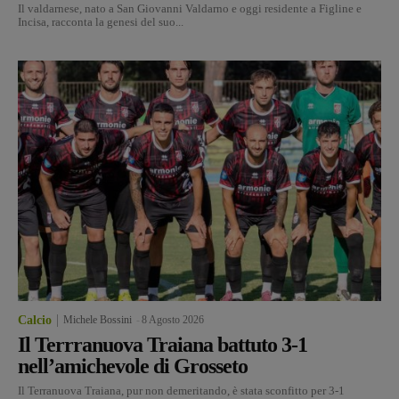
Il valdarnese, nato a San Giovanni Valdarno e oggi residente a Figline e
Incisa, racconta la genesi del suo...
Calcio
Michele Bossini
-
8 Agosto 2026
Il Terrranuova Traiana battuto 3-1
nell’amichevole di Grosseto
Il Terranuova Traiana, pur non demeritando, è stata sconfitto per 3-1