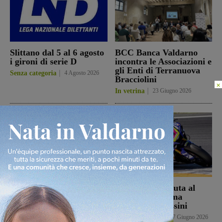
Slittano dal 5 al 6 agosto
BCC Banca Valdarno
i gironi di serie D
incontra le Associazioni e
gli Enti di Terranuova
Senza categoria
4 Agosto 2026
Bracciolini
×
In vetrina
23 Giugno 2026
Banca Valdarno ospita la
Una brutta caduta al
mostra “Ogni filo un
Correntaio ferma
ricordo” di Martina
Alessandro Bossini
Taddeucci nell’ambito
Senza categoria
17 Giugno 2026