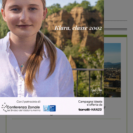
del progetto “Futuri
Emergenti Italiani”
Senza categoria
17 Giugno 2026
In Vetrina
In vetrina
6 Agosto 2026
Gita di famiglia a Firenze: 5 idee per far
divertire i tuoi figli