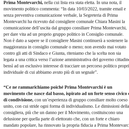
Prima Montevarchi,
nella cui lista era stata eletta. In una nota, il
movimento politico commenta: “In data 10/03/2022, tramite email e
senza preventiva comunicazione verbale, la Segreteria di Prima
Montevarchi ha ricevuto dal consigliere comunale Chiara Masini la
comunicazione dell’uscita dal gruppo consiliare Prima Montevarchi,
per dare vita ad un proprio gruppo politico in Consiglio comunale.
Non è dato a sapere se il consigliere Masini continuerà a sostenere la
maggioranza in consiglio comunale o meno; non avendo mai votato
contro gli atti di Sindaco e Giunta, riteniamo che la scelta non sia
legata a una critica verso l’azione amministrativa del governo cittadin
bensì ad un esclusivo interesse di tracciare un percorso politico propri
individuale di cui abbiamo avuto più di un segnale”.
“Ce ne rammarichiamo poiché Prima Montevarchi è un
movimento che nasce dal basso, ispirato ad un forte senso civico 
di condivisione,
con un’esperienza di gruppo consiliare molto coeso 
unito, con cui stride ogni forma di individualismo. Le dimissioni dell
consigliera, più che un danno per il Movimento, costituiscono una
delusione per quella parte di elettorato che, con un forte e chiaro
mandato popolare, ha rinnovato la propria fiducia a Prima Montevarc