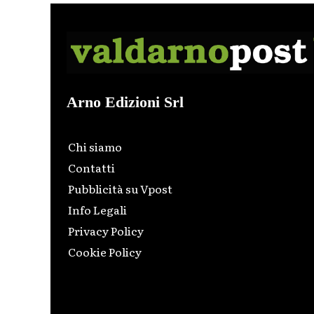
Arno Edizioni Srl
Chi siamo
Contatti
Pubblicità su Vpost
Info Legali
Privacy Policy
Cookie Policy
Html code here! Replace this with any non empty raw
html code and that's it.