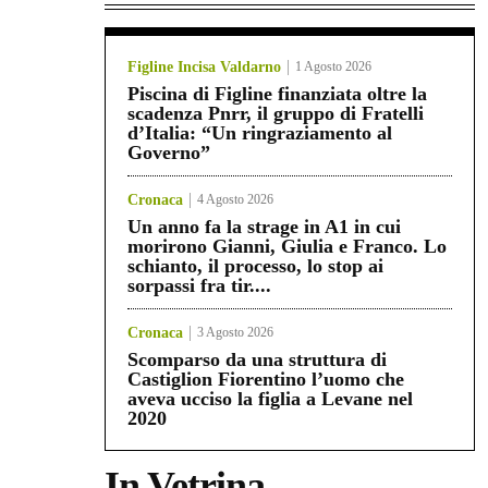
Figline Incisa Valdarno
1 Agosto 2026
Piscina di Figline finanziata oltre la
scadenza Pnrr, il gruppo di Fratelli
d’Italia: “Un ringraziamento al
Governo”
Cronaca
4 Agosto 2026
Un anno fa la strage in A1 in cui
morirono Gianni, Giulia e Franco. Lo
schianto, il processo, lo stop ai
sorpassi fra tir....
Cronaca
3 Agosto 2026
Scomparso da una struttura di
Castiglion Fiorentino l’uomo che
aveva ucciso la figlia a Levane nel
2020
In Vetrina