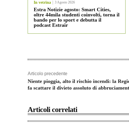
In vetrina
3 Agosto 2026
Estra Notizie agosto: Smart Cities,
oltre 44mila studenti coinvolti, torna il
bando per lo sport e debutta il
podcast Estrair
Articolo precedente
Niente pioggia, alto il rischio incendi: la Reg
fa scattare il divieto assoluto di abbruciament
Articoli correlati