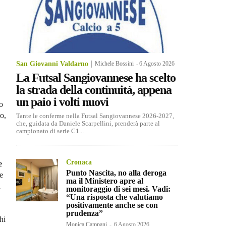
San Giovanni Valdarno
Michele Bossini
-
6 Agosto 2026
La Futsal Sangiovannese ha scelto
la strada della continuità, appena
un paio i volti nuovi
o
o,
Tante le conferme nella Futsal Sangiovannese 2026-2027,
che, guidata da Daniele Scarpellini, prenderà parte al
campionato di serie C1...
Cronaca
e
Punto Nascita, no alla deroga
e
ma il Ministero apre al
a
monitoraggio di sei mesi. Vadi:
“Una risposta che valutiamo
positivamente anche se con
prudenza”
hi
Monica Campani
-
6 Agosto 2026