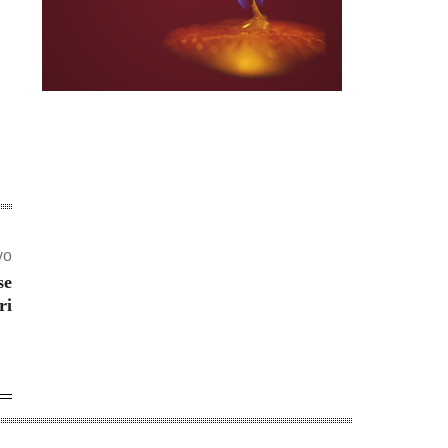
vo
se
ri