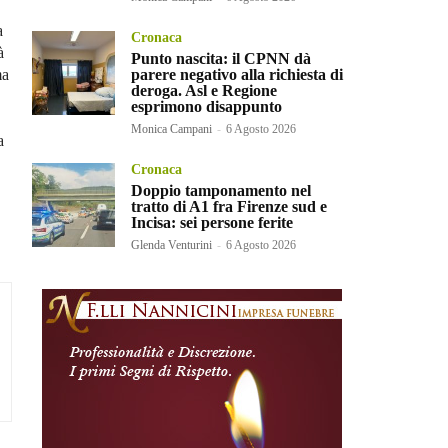
a
Cronaca
à
Punto nascita: il CPNN dà
ma
parere negativo alla richiesta di
deroga. Asl e Regione
esprimono disappunto
Monica Campani
-
6 Agosto 2026
a
Cronaca
Doppio tamponamento nel
tratto di A1 fra Firenze sud e
Incisa: sei persone ferite
Glenda Venturini
-
6 Agosto 2026