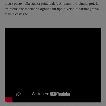
pietre poste nella stanza principale”. Al piano principale, poi, le
tre pietre che macinano ognuna un tipo diverso di farina: grano,
mais e castagne.