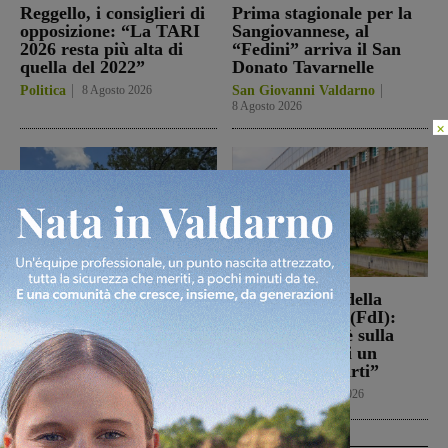
Reggello, i consiglieri di
Prima stagionale per la
opposizione: “La TARI
Sangiovannese, al
2026 resta più alta di
“Fedini” arriva il San
quella del 2022”
Donato Tavarnelle
Politica
8 Agosto 2026
San Giovanni Valdarno
8 Agosto 2026
×
Loro Ciuffenna, squadre
Punto Nascita della
antincendio al lavoro per
Gruccia, Tucci (FdI):
un rogo nei boschi
“Montevarchi è sulla
giusta strada di un
Cronaca
8 Agosto 2026
aumento dei parti”
Politica
8 Agosto 2026
In Vetrina