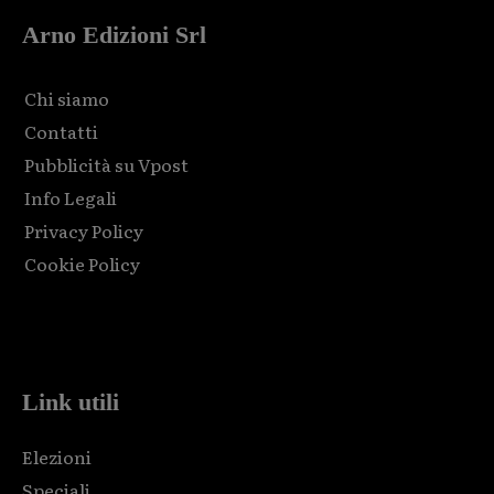
Arno Edizioni Srl
Chi siamo
Contatti
Pubblicità su Vpost
Info Legali
Privacy Policy
Cookie Policy
Html code here! Replace this with any non empty raw html
code and that's it.
Link utili
Elezioni
Speciali