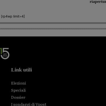
riapertu
[rp4wp limit=4]
Link utili
Elezioni
Speciali
Dossier
I sondaggi di Vpost