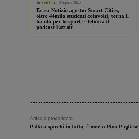
In vetrina
3 Agosto 2026
Estra Notizie agosto: Smart Cities,
oltre 44mila studenti coinvolti, torna il
bando per lo sport e debutta il
podcast Estrair
Articolo precedente
Palla a spicchi in lutto, è morto Pino Pugliese