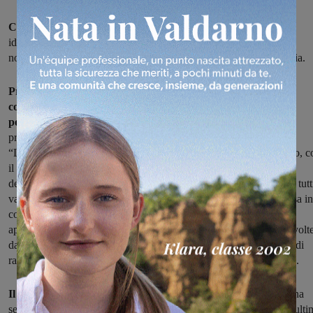
Comunità, unione, vicinanza
: sono i concetti che rimangono
idealizzati in tutti noi anche nel periodo dell'emergenza Covid-19,
nonostante la vita quotidiana sia fortemente mutata in ogni famiglia.
Proprio per rinforzare il significato di queste parole ecco il
concorso “Foto, colori e
pensieri per immortalare questa nostra (stra)ordinarietà”,
promosso dall'associazione
“Liberilibri” e dal museo MINE del vecchio borgo di Castelnuovo, c
il patrocinio
dell'Amministrazione Comunale di Cavriglia. L'evento è rivolto a tutti
valdarnesi, maggiorenni e non, e riguarda l'elaborazione e la messa in
competizione di opere di natura artistica e culturale che vogliano
appunto sviluppare le tematiche di vicinanza e comunità così stravolt
dall'emergenza Coronavirus, permettendo così a chiunque voglia di
raccontare con pensieri o fotografie il periodo che stiamo vivendo.
Il concorso si divide in tre categorie
: una sezione fotografica, una
sezione letteraria (prosa o poesia) e un sezione grafica, con quest'ulti