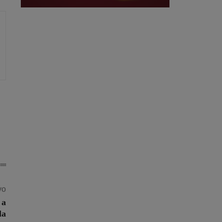
vo
 a
la