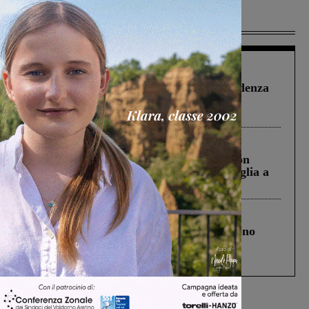
Più lette
Figline Incisa Valdarno
1 Agosto 2026
Piscina di Figline finanziata oltre la scadenza
Pnrr, il gruppo di Fratelli d’Italia: “Un
ringraziamento al Governo”
Cronaca
3 Agosto 2026
Scomparso da una struttura di Castiglion
Fiorentino l’uomo che aveva ucciso la figlia a
Levane nel 2020
Cronaca
4 Agosto 2026
Un anno fa la strage in A1 in cui morirono
Gianni, Giulia e Franco. Lo schianto, il
processo, lo stop ai sorpassi fra tir....