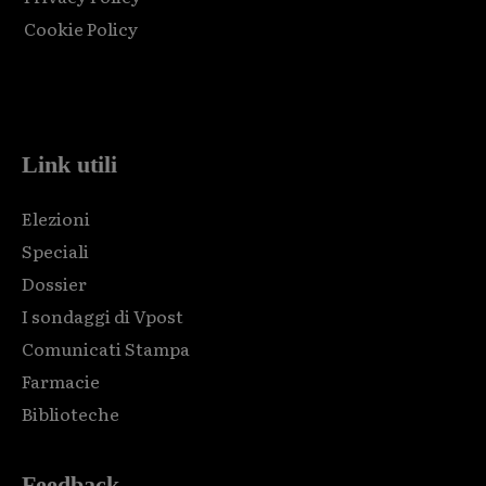
Cookie Policy
Html code here! Replace this with any non empty raw html
code and that's it.
Link utili
Elezioni
Speciali
Dossier
I sondaggi di Vpost
Comunicati Stampa
Farmacie
Biblioteche
Feedback