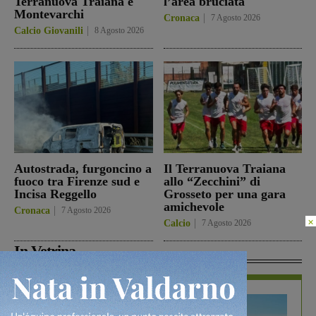
Terranuova Traiana e
l’area bruciata
Montevarchi
Cronaca
7 Agosto 2026
Calcio Giovanili
8 Agosto 2026
Autostrada, furgoncino a
Il Terranuova Traiana
fuoco tra Firenze sud e
allo “Zecchini” di
Incisa Reggello
Grosseto per una gara
amichevole
Cronaca
7 Agosto 2026
×
Calcio
7 Agosto 2026
In Vetrina