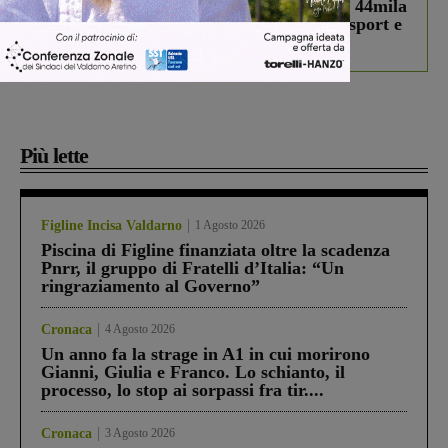
Estra Notizie agosto: Smart Cities, oltre 44mila
studenti coinvolti, torna il bando per lo sport e
debutta il podcast Estrair
Più lette
Figline Incisa Valdarno
1 Agosto 2026
Piscina di Figline finanziata oltre la scadenza
Pnrr, il gruppo di Fratelli d’Italia: “Un
ringraziamento al Governo”
Cronaca
4 Agosto 2026
Un anno fa la strage in A1 in cui morirono
Gianni, Giulia e Franco. Lo schianto, il
processo, lo stop ai sorpassi fra tir....
Cronaca
3 Agosto 2026