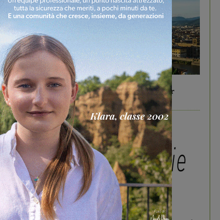
In vetrina
6 Agosto 2026
Gita di famiglia a Firenze: 5 idee per far
divertire i tuoi figli
In vetrina
3 Agosto 2026