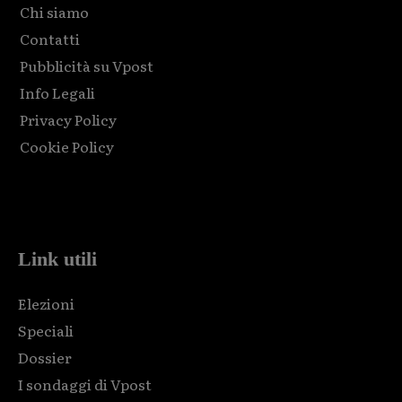
Chi siamo
Contatti
Pubblicità su Vpost
Info Legali
Privacy Policy
Cookie Policy
Html code here! Replace this with any non empty raw html
code and that's it.
Link utili
Elezioni
Speciali
Dossier
I sondaggi di Vpost