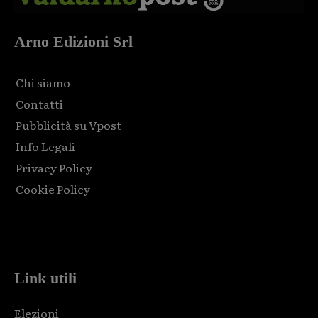
Arno Edizioni Srl
Chi siamo
Contatti
Pubblicità su Vpost
Info Legali
Privacy Policy
Cookie Policy
Html code here! Replace this with any non empty raw html
code and that's it.
Link utili
Elezioni