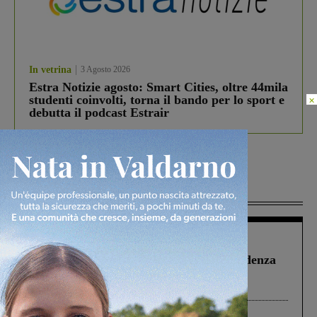
In vetrina
3 Agosto 2026
Estra Notizie agosto: Smart Cities, oltre 44mila
studenti coinvolti, torna il bando per lo sport e
×
debutta il podcast Estrair
Più lette
Figline Incisa Valdarno
1 Agosto 2026
Piscina di Figline finanziata oltre la scadenza
Pnrr, il gruppo di Fratelli d’Italia: “Un
ringraziamento al Governo”
Cronaca
4 Agosto 2026