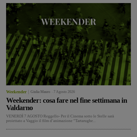
Weekender
Giulia Mauro
-
7 Agosto 2026
Weekender: cosa fare nel fine settimana in
Valdarno
VENERDÌ 7 AGOSTO Reggello- Per il Cinema sotto le Stelle sarà
proiettato a Vaggio il film d’animazione “Tartarughe...