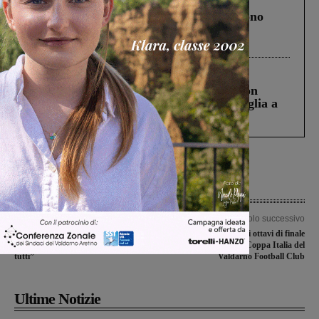
Un anno fa la strage in A1 in cui morirono
Gianni, Giulia e Franco. Lo schianto, il
processo, lo stop ai sorpassi fra tir....
Cronaca
3 Agosto 2026
Scomparso da una struttura di Castiglion
Fiorentino l’uomo che aveva ucciso la figlia a
Levane nel 2020
Articolo precedente
Articolo successivo
Perdono 2017, partecipazione
Termina agli ottavi di finale
straordinaria. Il sindaco: “Grazie a
l’avventura in Coppa Italia del
tutti”
Valdarno Football Club
Ultime Notizie