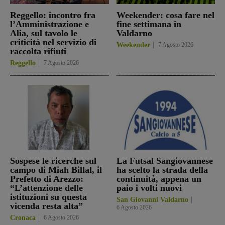
Reggello: incontro fra
Weekender: cosa fare nel
l’Amministrazione e
fine settimana in
Alia, sul tavolo le
Valdarno
criticità nel servizio di
Weekender
7 Agosto 2026
raccolta rifiuti
Reggello
7 Agosto 2026
Sospese le ricerche sul
La Futsal Sangiovannese
campo di Miah Billal, il
ha scelto la strada della
Prefetto di Arezzo:
continuità, appena un
“L’attenzione delle
paio i volti nuovi
istituzioni su questa
San Giovanni Valdarno
vicenda resta alta”
6 Agosto 2026
Cronaca
6 Agosto 2026