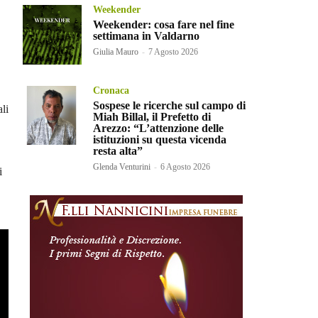
Weekender
Weekender: cosa fare nel fine
settimana in Valdarno
Giulia Mauro
-
7 Agosto 2026
Cronaca
Sospese le ricerche sul campo di
ali
Miah Billal, il Prefetto di
Arezzo: “L’attenzione delle
istituzioni su questa vicenda
resta alta”
Glenda Venturini
-
6 Agosto 2026
i