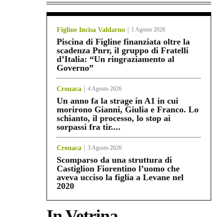
Figline Incisa Valdarno
1 Agosto 2026
Piscina di Figline finanziata oltre la
scadenza Pnrr, il gruppo di Fratelli
d’Italia: “Un ringraziamento al
Governo”
Cronaca
4 Agosto 2026
Un anno fa la strage in A1 in cui
morirono Gianni, Giulia e Franco. Lo
schianto, il processo, lo stop ai
sorpassi fra tir....
Cronaca
3 Agosto 2026
Scomparso da una struttura di
Castiglion Fiorentino l’uomo che
aveva ucciso la figlia a Levane nel
2020
In Vetrina