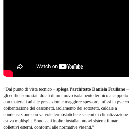
“Dal punto di vista tecnico –
spiega l’architetto Daniela Frullano
–
gli edifici sono stati dotati di un nuovo isolamento termico a cappotto
con materiali ad alte prestazioni e maggiore spessore, infissi in pvc c
coibentazione dei cassonetti, isolamento dei sottotetti, caldaie a
condensazione con valvole termostatiche e sistemi di climatizzazione
estiva multisplit. Sono stati inoltre installati nuovi sistemi fumari
collettivi esterni, conformi alle normative vigenti.”