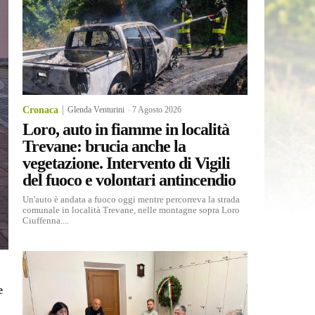
Cronaca
Glenda Venturini
-
7 Agosto 2026
Loro, auto in fiamme in località
Trevane: brucia anche la
vegetazione. Intervento di Vigili
del fuoco e volontari antincendio
Un'auto è andata a fuoco oggi mentre percorreva la strada
comunale in località Trevane, nelle montagne sopra Loro
Ciuffenna....
e