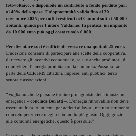
fotovoltaico, è disponibile un contributo a fondo perduto pari
al 40% della spesa. Un’opportunità valida fino al 30
novembre 2025 per tutti i residenti nei Comuni sotto i 50.000
abitanti, quindi per l’intero Valdarno. In pratica, un impianto
da 10.000 euro può oggi costare solo 6.000.
Per diventare soci è sufficiente versare una quotadi 25 euro.
L’adesione consente di partecipare alle scelte della cooperativa,
di ricevere gli incentivi economici e, se si è anche produttori, di
condividere l’energia prodotta con la comunità. Possono far
parte della CER IRIS cittadini, imprese, enti pubblici, terzo
settore e associazioni.
“Vogliamo che le persone tornino protagoniste della transizione
energetica –
conclude Buratti
–. L’energia rinnovabile non deve
essere un lusso o un tema per addetti ai lavori, ma uno strumento
concreto per vivere meglio e in modo più giusto. Oggi, grazie
alle comunità energetiche, questo è possibile.”
Per sapere se la propria abitazione, azienda o sede associativa