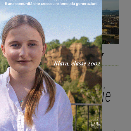
In vetrina
6 Agosto 2026
Gita di famiglia a Firenze: 5 idee per far
divertire i tuoi figli
In vetrina
3 Agosto 2026