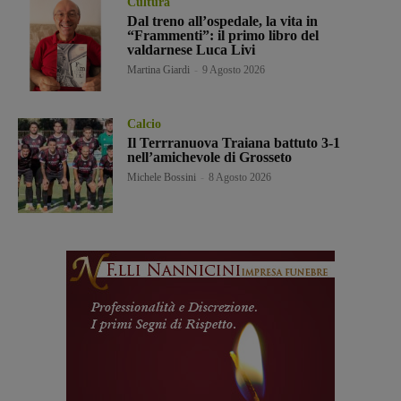
Cultura
Dal treno all’ospedale, la vita in
“Frammenti”: il primo libro del
valdarnese Luca Livi
Martina Giardi
-
9 Agosto 2026
Calcio
Il Terrranuova Traiana battuto 3-1
nell’amichevole di Grosseto
Michele Bossini
-
8 Agosto 2026