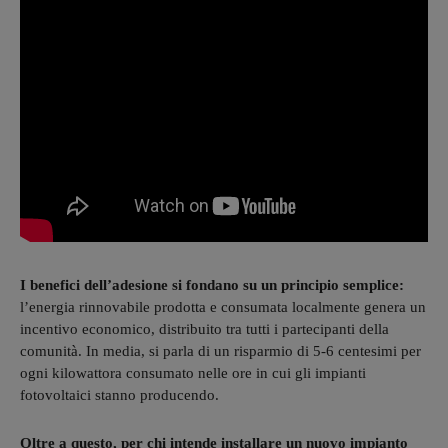
I benefici dell’adesione si fondano su un principio semplice:
l’energia rinnovabile prodotta e consumata localmente genera un
incentivo economico, distribuito tra tutti i partecipanti della
comunità. In media, si parla di un risparmio di 5-6 centesimi per
ogni kilowattora consumato nelle ore in cui gli impianti
fotovoltaici stanno producendo.
Oltre a questo, per chi intende installare un nuovo impianto