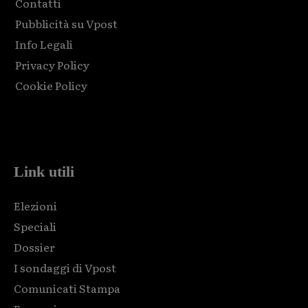
Contatti
Pubblicità su Vpost
Info Legali
Privacy Policy
Cookie Policy
Html code here! Replace this with any non empty raw html
code and that's it.
Link utili
Elezioni
Speciali
Dossier
I sondaggi di Vpost
Comunicati Stampa