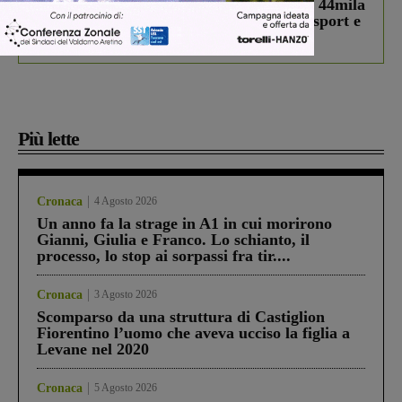
Estra Notizie agosto: Smart Cities, oltre 44mila
studenti coinvolti, torna il bando per lo sport e
debutta il podcast Estrair
Più lette
Cronaca
4 Agosto 2026
Un anno fa la strage in A1 in cui morirono
Gianni, Giulia e Franco. Lo schianto, il
processo, lo stop ai sorpassi fra tir....
Cronaca
3 Agosto 2026
Scomparso da una struttura di Castiglion
Fiorentino l’uomo che aveva ucciso la figlia a
Levane nel 2020
Cronaca
5 Agosto 2026