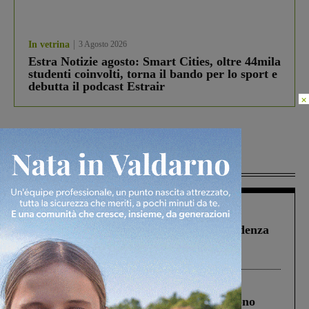
In vetrina
3 Agosto 2026
Estra Notizie agosto: Smart Cities, oltre 44mila
studenti coinvolti, torna il bando per lo sport e
debutta il podcast Estrair
×
Più lette
Figline Incisa Valdarno
1 Agosto 2026
Piscina di Figline finanziata oltre la scadenza
Pnrr, il gruppo di Fratelli d’Italia: “Un
ringraziamento al Governo”
Cronaca
4 Agosto 2026
Un anno fa la strage in A1 in cui morirono