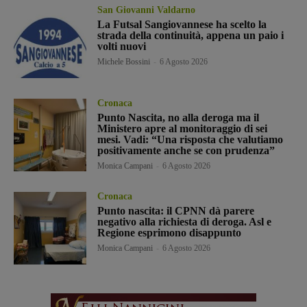
San Giovanni Valdarno
La Futsal Sangiovannese ha scelto la
strada della continuità, appena un paio i
volti nuovi
Michele Bossini
-
6 Agosto 2026
Cronaca
Punto Nascita, no alla deroga ma il
Ministero apre al monitoraggio di sei
mesi. Vadi: “Una risposta che valutiamo
positivamente anche se con prudenza”
Monica Campani
-
6 Agosto 2026
Cronaca
Punto nascita: il CPNN dà parere
negativo alla richiesta di deroga. Asl e
Regione esprimono disappunto
Monica Campani
-
6 Agosto 2026