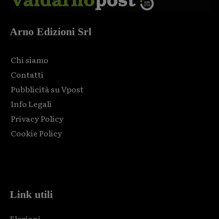
Arno Edizioni Srl
Chi siamo
Contatti
Pubblicità su Vpost
Info Legali
Privacy Policy
Cookie Policy
Html code here! Replace this with any non empty raw html
code and that's it.
Link utili
Elezioni