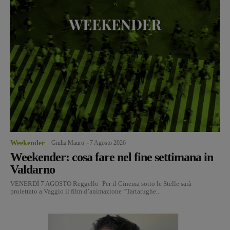
Weekender
Giulia Mauro
-
7 Agosto 2026
Weekender: cosa fare nel fine settimana in
Valdarno
VENERDÌ 7 AGOSTO Reggello- Per il Cinema sotto le Stelle sarà
proiettato a Vaggio il film d’animazione “Tartarughe...