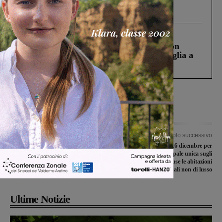
Gianni, Giulia e Franco. Lo schianto, il
processo, lo stop ai sorpassi fra tir....
Cronaca
3 Agosto 2026
Scomparso da una struttura di Castiglion
Fiorentino l’uomo che aveva ucciso la figlia a
Levane nel 2020
Articolo precedente
Articolo successivo
Consegnate le prime piantine agli
Imu 2021, scadenza il 16 dicembre per
studenti delle scuole medie di
l’Imposta municipale unica sugli
Montevarchi
immobili. Escluse le abitazioni
principali non di lusso
Ultime Notizie