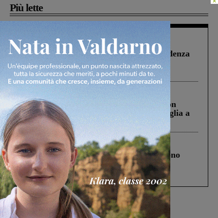
Più lette
Figline Incisa Valdarno
1 Agosto 2026
Piscina di Figline finanziata oltre la scadenza
Pnrr, il gruppo di Fratelli d’Italia: “Un
ringraziamento al Governo”
Cronaca
3 Agosto 2026
Scomparso da una struttura di Castiglion
Fiorentino l’uomo che aveva ucciso la figlia a
Levane nel 2020
Cronaca
4 Agosto 2026
Un anno fa la strage in A1 in cui morirono
Gianni, Giulia e Franco. Lo schianto, il
processo, lo stop ai sorpassi fra tir....