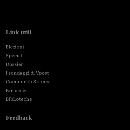
Html code here! Replace this with any non empty raw html
code and that's it.
Link utili
Elezioni
Speciali
Dossier
I sondaggi di Vpost
Comunicati Stampa
Farmacie
Biblioteche
Feedback