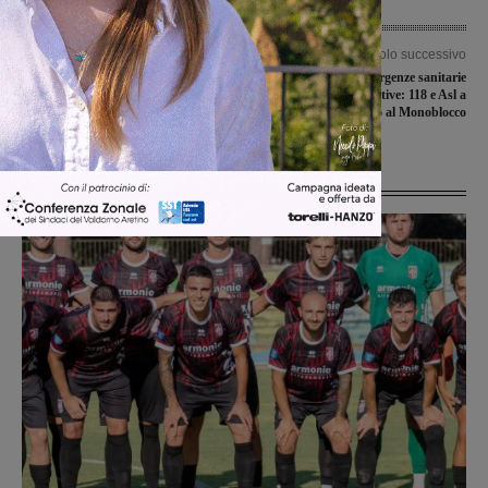
Articolo precedente
Articolo successivo
Vince solo l’Ambra: i risultati di
Come gestire maxiemergenze sanitarie
Prima categoria
con malattie infettive: 118 e Asl a
confronto al Monoblocco
Ultime Notizie