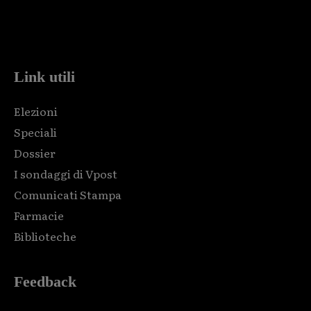
Html code here! Replace this with any non empty raw html
code and that's it.
Link utili
Elezioni
Speciali
Dossier
I sondaggi di Vpost
Comunicati Stampa
Farmacie
Biblioteche
Feedback