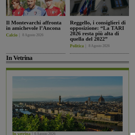
Il Montevarchi affronta
Reggello, i consiglieri di
in amichevole l’Ancona
opposizione: “La TARI
2026 resta più alta di
Calcio
8 Agosto 2026
quella del 2022”
Politica
8 Agosto 2026
In Vetrina
In vetrina
6 Agosto 2026
×