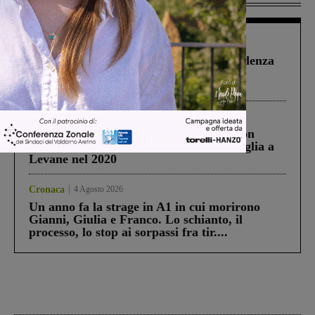
Figline Incisa Valdarno
1 Agosto 2026
Piscina di Figline finanziata oltre la scadenza
Pnrr, il gruppo di Fratelli d’Italia: “Un
ringraziamento al Governo”
Cronaca
3 Agosto 2026
Scomparso da una struttura di Castiglion
Fiorentino l’uomo che aveva ucciso la figlia a
Levane nel 2020
Cronaca
4 Agosto 2026
Un anno fa la strage in A1 in cui morirono
Gianni, Giulia e Franco. Lo schianto, il
processo, lo stop ai sorpassi fra tir....