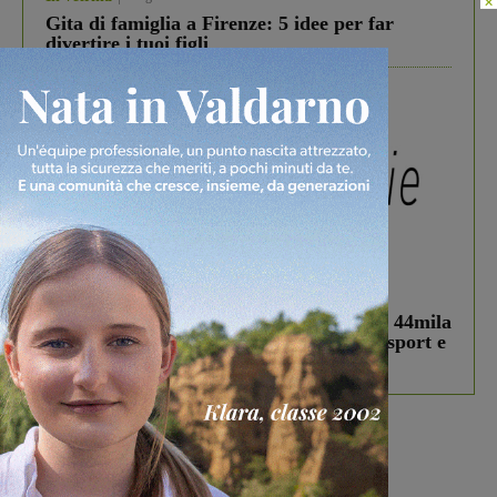
Gita di famiglia a Firenze: 5 idee per far
divertire i tuoi figli
In vetrina
3 Agosto 2026
Estra Notizie agosto: Smart Cities, oltre 44mila
studenti coinvolti, torna il bando per lo sport e
debutta il podcast Estrair
Più lette