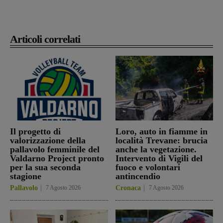
Articoli correlati
Il progetto di
Loro, auto in fiamme in
valorizzazione della
località Trevane: brucia
pallavolo femminile del
anche la vegetazione.
Valdarno Project pronto
Intervento di Vigili del
per la sua seconda
fuoco e volontari
stagione
antincendio
Pallavolo
7 Agosto 2026
Cronaca
7 Agosto 2026