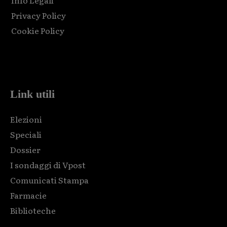
Info Legali
Privacy Policy
Cookie Policy
Html code here! Replace this with any non empty raw html
code and that's it.
Link utili
Elezioni
Speciali
Dossier
I sondaggi di Vpost
Comunicati Stampa
Farmacie
Biblioteche