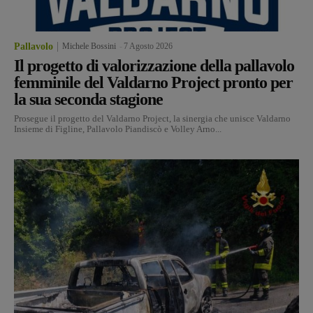
Pallavolo
Michele Bossini
-
7 Agosto 2026
Il progetto di valorizzazione della pallavolo
femminile del Valdarno Project pronto per
la sua seconda stagione
Prosegue il progetto del Valdarno Project, la sinergia che unisce Valdarno
Insieme di Figline, Pallavolo Piandiscò e Volley Arno...