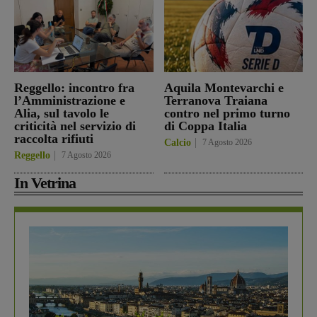
Reggello: incontro fra
Aquila Montevarchi e
l’Amministrazione e
Terranova Traiana
Alia, sul tavolo le
contro nel primo turno
criticità nel servizio di
di Coppa Italia
raccolta rifiuti
Calcio
7 Agosto 2026
Reggello
7 Agosto 2026
In Vetrina