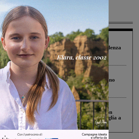
Più lette
Figline Incisa Valdarno
1 Agosto 2026
Piscina di Figline finanziata oltre la scadenza
Pnrr, il gruppo di Fratelli d’Italia: “Un
ringraziamento al Governo”
Cronaca
4 Agosto 2026
Un anno fa la strage in A1 in cui morirono
Gianni, Giulia e Franco. Lo schianto, il
processo, lo stop ai sorpassi fra tir....
Cronaca
3 Agosto 2026
Scomparso da una struttura di Castiglion
Fiorentino l’uomo che aveva ucciso la figlia a
Levane nel 2020