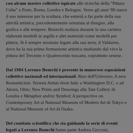
con alcune mostre collettive ispirate
alle ricerche della "Pittura
Colta" a Prato, Roma, Londra e Bologna. Verso gli anni '80 nasce
il suo interesse per la scultura, che entrerà a far parte della sua
attività artistica, precedentemente orientata al disegno, alla
grafica e alle tempere. Bonechi realizza durante la sua carriera
elaborati modelli in argilla e altri materiali come modelli per
pittura. Si è sempre mostrato legato alla sua terra, il Valdarno,
dove ha la sua prima formazione artistica studiando dal vivo la
pittura del Trecento e Quattrocento toscano, soprattutto senese.
Dal 1984 Lorenzo Bonechi è presente in numerose esposizioni
collettive nazionali ed internazionali
: Riso dell'Universo; A new
Romanticism. Sixteen Artists from Italy a Washington D.C. e ad
Akron, Ohio; New Prints and Drawings alla Tate Gallery di
Londra e Metaphor and/or Symbol; A perspective on
Contemporary Art al National Museum of Modern Art di Tokyo e
al National Museum of Art di Osaka.
Del comitato scientifico che sta guidando la serie di eventi
legati a Lorenzo Bonechi
fanno parte Andrea Cecconi,