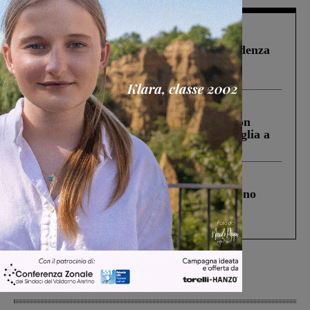
Figline Incisa Valdarno
1 Agosto 2026
Piscina di Figline finanziata oltre la scadenza
Pnrr, il gruppo di Fratelli d’Italia: “Un
ringraziamento al Governo”
Cronaca
3 Agosto 2026
Scomparso da una struttura di Castiglion
Fiorentino l’uomo che aveva ucciso la figlia a
Levane nel 2020
Cronaca
4 Agosto 2026
Un anno fa la strage in A1 in cui morirono
Gianni, Giulia e Franco. Lo schianto, il
processo, lo stop ai sorpassi fra tir....