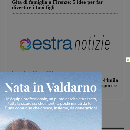
Gita di famiglia a Firenze: 5 idee per far
divertire i tuoi figli
×
In vetrina
3 Agosto 2026
Estra Notizie agosto: Smart Cities, oltre 44mila
studenti coinvolti, torna il bando per lo sport e
debutta il podcast Estrair
Più lette