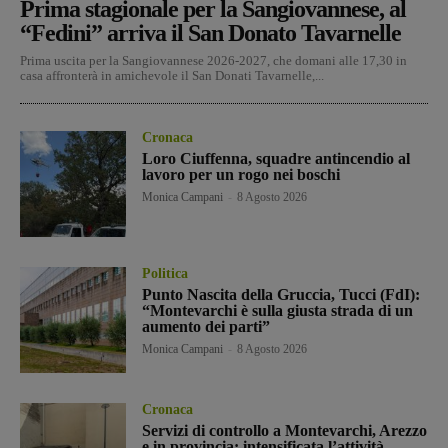
Prima stagionale per la Sangiovannese, al
“Fedini” arriva il San Donato Tavarnelle
Prima uscita per la Sangiovannese 2026-2027, che domani alle 17,30 in
casa affronterà in amichevole il San Donati Tavarnelle,...
Cronaca
Loro Ciuffenna, squadre antincendio al
lavoro per un rogo nei boschi
Monica Campani
-
8 Agosto 2026
Politica
Punto Nascita della Gruccia, Tucci (FdI):
“Montevarchi è sulla giusta strada di un
aumento dei parti”
Monica Campani
-
8 Agosto 2026
Cronaca
Servizi di controllo a Montevarchi, Arezzo
e in provincia: intensificata l’attività