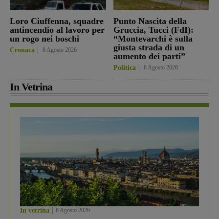
Loro Ciuffenna, squadre
Punto Nascita della
antincendio al lavoro per
Gruccia, Tucci (FdI):
un rogo nei boschi
“Montevarchi è sulla
giusta strada di un
Cronaca
8 Agosto 2026
aumento dei parti”
Politica
8 Agosto 2026
In Vetrina
In vetrina
6 Agosto 2026