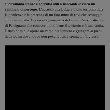
si diramano stanze e corridoi utili a nascondere circa un
centinaio di persone.
L’accesso alla Balza è molto tortuoso data
la pendenza e la presenza di un fitto muro di rovi che scoraggia
chi ci si imbatte. Grazie alla generosità di Gimmi Renzi, cittadino
di Persignano che conosce molto bene il territorio e la sua storia,
è stato possibile aprire un varco nel sentiero e giungere ai piedi
della Balza dove, dopo non poca fatica, è spuntato l’ingresso.