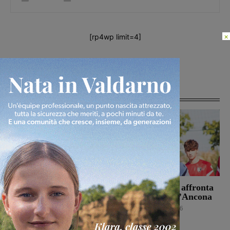
×
[rp4wp limit=4]
Articoli correlati
Il Terrranuova Traiana
Il Montevarchi affronta
battuto 3-1
in amichevole l’Ancona
nell’amichevole di
Calcio
8 Agosto 2026
Grosseto
Calcio
8 Agosto 2026