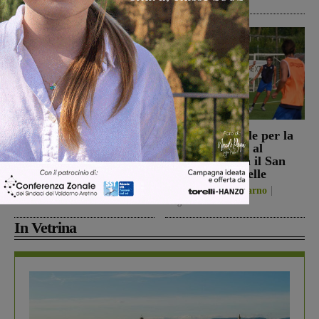
Reggello, i consiglieri di
Prima stagionale per la
opposizione: “La TARI
Sangiovannese, al
2026 resta più alta di
“Fedini” arriva il San
quella del 2022”
Donato Tavarnelle
Politica
8 Agosto 2026
San Giovanni Valdarno
8 Agosto 2026
In Vetrina