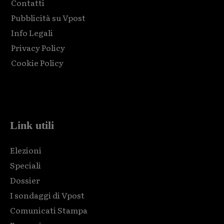
Contatti
Pubblicità su Vpost
Info Legali
Privacy Policy
Cookie Policy
Html code here! Replace this with any non empty raw html
code and that's it.
Link utili
Elezioni
Speciali
Dossier
I sondaggi di Vpost
Comunicati Stampa