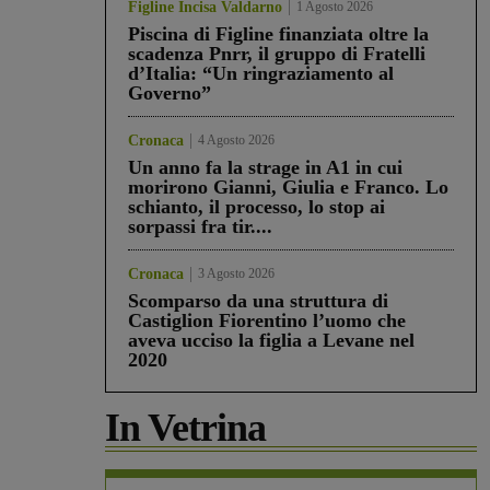
Figline Incisa Valdarno
1 Agosto 2026
Piscina di Figline finanziata oltre la
scadenza Pnrr, il gruppo di Fratelli
d’Italia: “Un ringraziamento al
Governo”
Cronaca
4 Agosto 2026
Un anno fa la strage in A1 in cui
morirono Gianni, Giulia e Franco. Lo
schianto, il processo, lo stop ai
sorpassi fra tir....
Cronaca
3 Agosto 2026
Scomparso da una struttura di
Castiglion Fiorentino l’uomo che
aveva ucciso la figlia a Levane nel
2020
In Vetrina