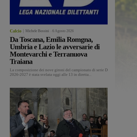
Calcio
Michele Bossini
-
6 Agosto 2026
Da Toscana, Emilia Romgna,
Umbria e Lazio le avversarie di
Montevarchi e Terranuova
Traiana
La composizione dei nove gironi del campionato di serie D
2026-2027 è stata svelata oggi alle 13 in diretta...