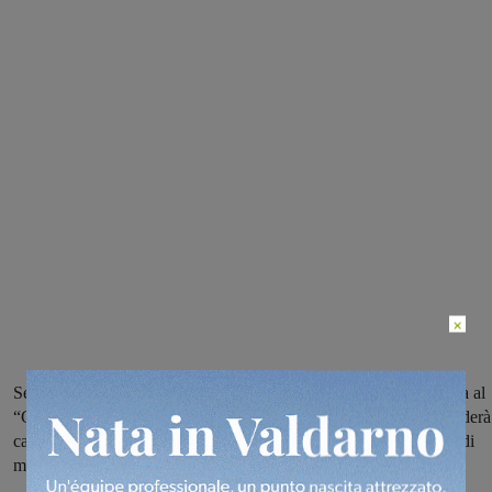
×
Seconda trasferta consecutiva per gli azzurri, che saranno di scena al
“Gino Manni” di Colle Val d’Elsa contro un avvversario che venderà
cara la pelle, determinazione e concentrazione le parole d’ordine di
mister Benedetti