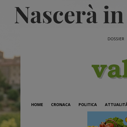
DOSSIER
HOME
CRONACA
POLITICA
ATTUALIT