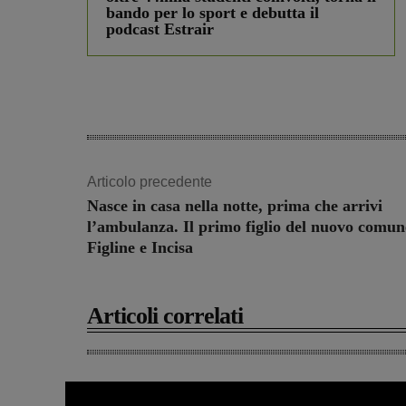
bando per lo sport e debutta il
podcast Estrair
Articolo precedente
Nasce in casa nella notte, prima che arrivi
l’ambulanza. Il primo figlio del nuovo comun
Figline e Incisa
Articoli correlati