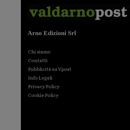
Arno Edizioni Srl
Chi siamo
Contatti
Pubblicità su Vpost
Info Legali
Privacy Policy
Cookie Policy
Html code here! Replace this with any non empty raw
html code and that's it.