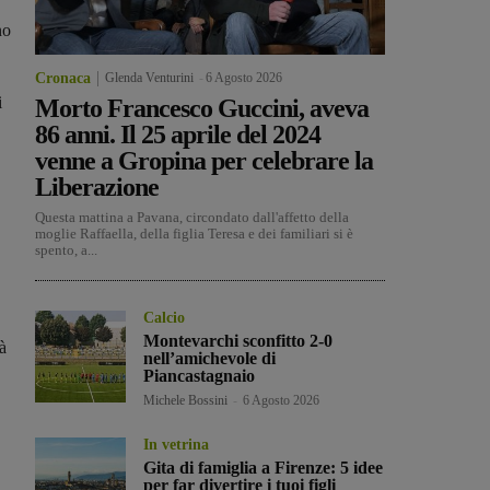
no
Cronaca
Glenda Venturini
-
6 Agosto 2026
i
Morto Francesco Guccini, aveva
86 anni. Il 25 aprile del 2024
venne a Gropina per celebrare la
Liberazione
Questa mattina a Pavana, circondato dall'affetto della
moglie Raffaella, della figlia Teresa e dei familiari si è
spento, a...
Calcio
Montevarchi sconfitto 2-0
à
nell’amichevole di
Piancastagnaio
Michele Bossini
-
6 Agosto 2026
In vetrina
Gita di famiglia a Firenze: 5 idee
per far divertire i tuoi figli