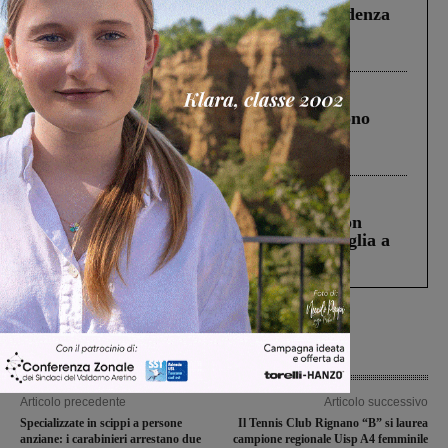
Piscina di Figline finanziata oltre la scadenza
Pnrr, il gruppo di Fratelli d’Italia: “Un
ringraziamento al Governo”
Cronaca
4 Agosto 2026
Un anno fa la strage in A1 in cui morirono
Gianni, Giulia e Franco. Lo schianto, il
processo, lo stop ai sorpassi fra tir....
Cronaca
3 Agosto 2026
Scomparso da una struttura di Castiglion
Fiorentino l’uomo che aveva ucciso la figlia a
Levane nel 2020
Articolo precedente
Articolo successivo
Specializzate in scippi a persone
Il Tennis Club Rignano “B” si laurea
anziane: i carabinieri arrestano due
campione regionale Uisp A4 femminile