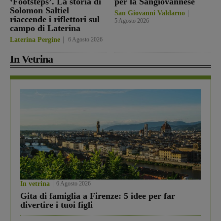
‘Footsteps’. La storia di
per la Sangiovannese
Solomon Saltiel
San Giovanni Valdarno
riaccende i riflettori sul
5 Agosto 2026
campo di Laterina
Laterina Pergine
6 Agosto 2026
In Vetrina
In vetrina
6 Agosto 2026
Gita di famiglia a Firenze: 5 idee per far
divertire i tuoi figli