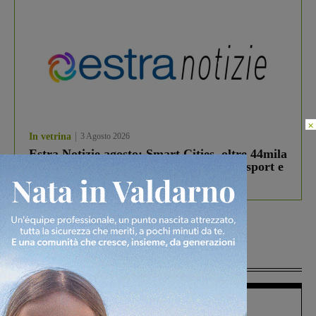
×
In vetrina
3 Agosto 2026
Estra Notizie agosto: Smart Cities, oltre 44mila
studenti coinvolti, torna il bando per lo sport e
debutta il podcast Estrair
Più lette
Figline Incisa Valdarno
1 Agosto 2026