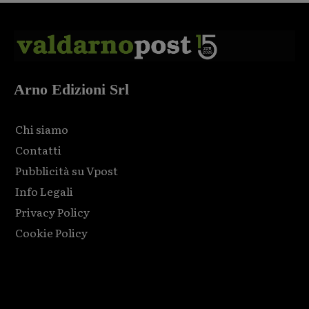
Arno Edizioni Srl
Chi siamo
Contatti
Pubblicità su Vpost
Info Legali
Privacy Policy
Cookie Policy
Html code here! Replace this with any non empty raw html
code and that's it.