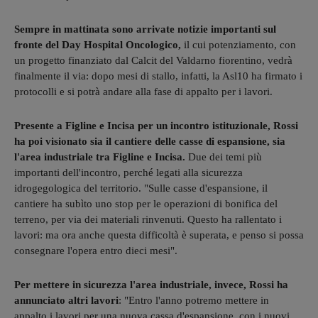
Sempre in mattinata sono arrivate notizie importanti sul
fronte del Day Hospital Oncologico,
il cui potenziamento, con
un progetto finanziato dal Calcit del Valdarno fiorentino, vedrà
finalmente il via: dopo mesi di stallo, infatti, la Asl10 ha firmato i
protocolli e si potrà andare alla fase di appalto per i lavori.
Presente a Figline e Incisa per un incontro istituzionale, Rossi
ha poi visionato sia il cantiere delle casse di espansione, sia
l'area industriale tra Figline e Incisa.
Due dei temi più
importanti dell'incontro, perché legati alla sicurezza
idrogegologica del territorio. "Sulle casse d'espansione, il
cantiere ha subìto uno stop per le operazioni di bonifica del
terreno, per via dei materiali rinvenuti. Questo ha rallentato i
lavori: ma ora anche questa difficoltà è superata, e penso si possa
consegnare l'opera entro dieci mesi".
Per mettere in sicurezza l'area industriale, invece, Rossi ha
annunciato altri lavori
: "Entro l'anno potremo mettere in
appalto i lavori per una nuova cassa d'espansione, con i nuovi