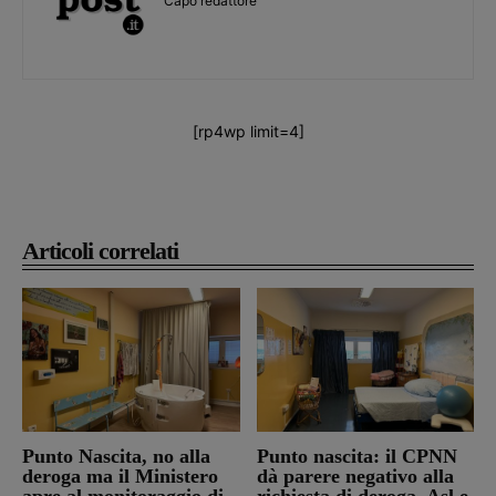
Capo redattore
[rp4wp limit=4]
Articoli correlati
Punto Nascita, no alla
Punto nascita: il CPNN
deroga ma il Ministero
dà parere negativo alla
apre al monitoraggio di
richiesta di deroga. Asl e