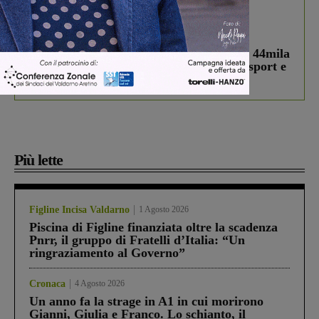
In vetrina
3 Agosto 2026
Estra Notizie agosto: Smart Cities, oltre 44mila
studenti coinvolti, torna il bando per lo sport e
debutta il podcast Estrair
Più lette
Figline Incisa Valdarno
1 Agosto 2026
Piscina di Figline finanziata oltre la scadenza
Pnrr, il gruppo di Fratelli d’Italia: “Un
ringraziamento al Governo”
Cronaca
4 Agosto 2026
Un anno fa la strage in A1 in cui morirono
Gianni, Giulia e Franco. Lo schianto, il