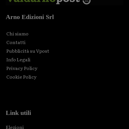
Arno Edizioni Srl
Chi siamo
Contatti
Pubblicità su Vpost
Info Legali
Privacy Policy
Cookie Policy
Html code here! Replace this with any non empty raw html
code and that's it.
Link utili
Elezioni