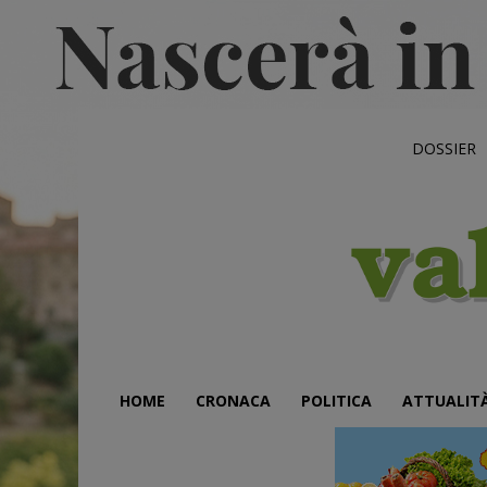
DOSSIER
HOME
CRONACA
POLITICA
ATTUALIT