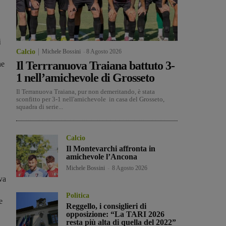
i
Calcio
Michele Bossini
-
8 Agosto 2026
Il Terrranuova Traiana battuto 3-
ne
1 nell’amichevole di Grosseto
Il Terranuova Traiana, pur non demeritando, è stata
sconfitto per 3-1 nell'amichevole in casa del Grosseto,
squadra di serie...
Calcio
Il Montevarchi affronta in
amichevole l’Ancona
Michele Bossini
-
8 Agosto 2026
iva
Politica
e
Reggello, i consiglieri di
opposizione: “La TARI 2026
resta più alta di quella del 2022”