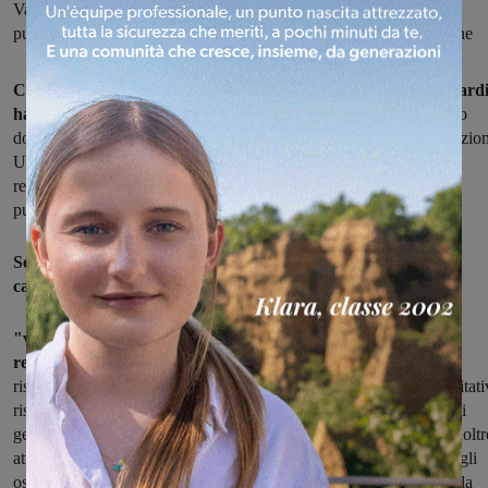
Valdarno della Usl 8 con la quale “ai fini della tutela della salute
pubblica” è stata proposta l’adozione dell’ordinanza di sospensione
Con un'ordinanza il sindaco di San Giovanni Maurizio Viligiard
ha sospeso l'attività dell'Hotel River.
Il provvedimento è scattato
dopo i controlli effettuati da personale del Dipartimento di prevenzio
U.F. Igiene pubblica e nutrizione Zona Valdarno della Usl8 e la
relativa relazione con la quale " ai fini della tutela della salute
pubblica" è stata proposta al sindaco l'ordinanza di sospensione.
Secondo la nota della Asl durante i sopralluoghi sono emerse
carenze riferite a :
"variazione strutturale con realizzazione di locale privo dei
requisiti minimi per mancanza di aerazione diretta;
mancato
rispetto della destinazione d’uso e utilizzo improprio dell’unità abitat
rispetto alle attività alberghiere erogabili, con preparazione di pasti
gestita in proprio da parte degli ospiti in locale comune; e preso inoltr
atto delle dichiarazioni rilasciate ai carabinieri, in base alle quali agli
ospiti non vengono forniti i servizi obbligatoriamente previsti per la