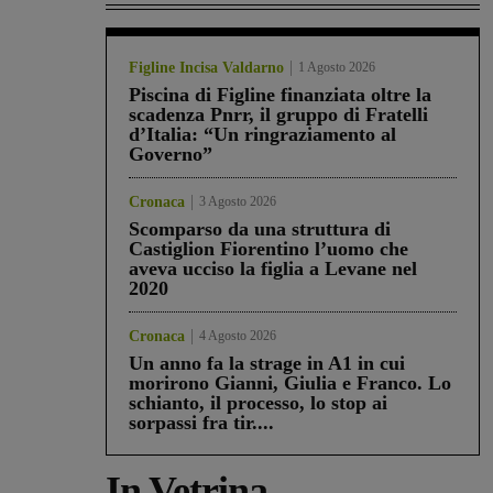
Figline Incisa Valdarno
1 Agosto 2026
Piscina di Figline finanziata oltre la
scadenza Pnrr, il gruppo di Fratelli
d’Italia: “Un ringraziamento al
Governo”
Cronaca
3 Agosto 2026
Scomparso da una struttura di
Castiglion Fiorentino l’uomo che
aveva ucciso la figlia a Levane nel
2020
Cronaca
4 Agosto 2026
Un anno fa la strage in A1 in cui
morirono Gianni, Giulia e Franco. Lo
schianto, il processo, lo stop ai
sorpassi fra tir....
In Vetrina