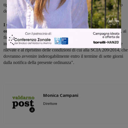
tipologia ricettiva alberghiera, quali la pulizia dei locali e il cambio
della biancheria".
I sindaco di San Giovanni, dunque, con il provvedimento ha
ordinato al titolare della struttura alberghiera
"di provvedere, ai
fini della tutela della salute pubblica, alla sospensione con effetto
immediato dell’attività di albergo fino al risanamento delle carenze
rilevate e al ripristino delle condizioni di cui alla SCIA 209/2014, che
dovranno avvenire inderogabilmente entro il termine di sette giorni
dalla notifica della presente ordinanza".
Monica Campani
Direttore