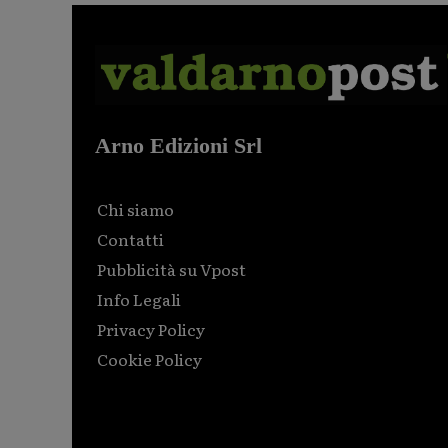
Arno Edizioni Srl
Chi siamo
Contatti
Pubblicità su Vpost
Info Legali
Privacy Policy
Cookie Policy
Html code here! Replace this with any non empty raw
html code and that's it.