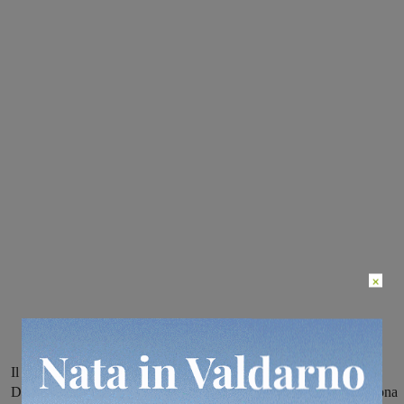
×
Il provvedimento è scattato sulla scia della nota redatta dal
Dipartimento di Prevenzione U.F. Igiene pubblica e nutrizione Zona