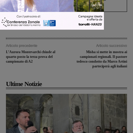
Levane nel 2020
Articolo precedente
Articolo successivo
L’Aurora Montevarchi chiude al
Misha si mette in mostra ai
quarto posto la terza prova del
campionati regionali. Il pastore
campionato di A2
tedesco condotto da Marco Artini
parteciperà agli italiani
Ultime Notizie