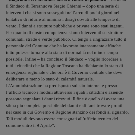
il Sindaco di Terranuova Sergio Chienni – dopo una serie di
interventi che si sono susseguiti nell’arco di pochi giorni nel
tentativo di ridurre al minimo i disagi dovuti alle tempeste di
vento. I danni a strutture pubbliche e private sono stati ingenti.
Per quanto di nostra competenza siamo intervenuti su strutture
comunali, strade e verde pubblico. Ci tengo a ringraziare tutto il
personale del Comune che ha lavorato intensamente affinché
tutto potesse tornare allo stato di normalità nel minor tempo
possibile. Infine – ha concluso il Sindaco – voglio ricordare a
tutti i cittadini che la Regione Toscana ha dichiarato lo stato di
emergenza regionale e che ora è il Governo centrale che deve
deliberare o meno lo stato di calamità naturale.
L’Amministrazione ha predisposto sul sito internet e presso
l’ufficio tecnico i moduli attraverso i quali i cittadini e aziende
possono segnalare i danni ricevuti. Il fine è quello di avere una
stima più completa possibile dei danni e di farsi trovare pronti
nel caso in cui Governo e Regione stanzino dei fondi al riguardo.
Tali moduli devono essere consegnati all’ufficio tecnico del
comune entro il 9 Aprile”.