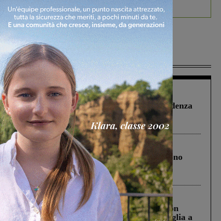
debutta il podcast Estrair
Più lette
Figline Incisa Valdarno
1 Agosto 2026
Piscina di Figline finanziata oltre la scadenza
Pnrr, il gruppo di Fratelli d’Italia: “Un
ringraziamento al Governo”
Cronaca
4 Agosto 2026
Un anno fa la strage in A1 in cui morirono
Gianni, Giulia e Franco. Lo schianto, il
processo, lo stop ai sorpassi fra tir....
Cronaca
3 Agosto 2026
Scomparso da una struttura di Castiglion
Fiorentino l’uomo che aveva ucciso la figlia a