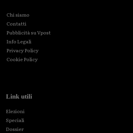
Chi siamo
Contatti
Pubblicità su Vpost
Info Legali
Privacy Policy
Cookie Policy
Html code here! Replace this with any non empty raw html
code and that's it.
Link utili
Elezioni
Speciali
Dossier