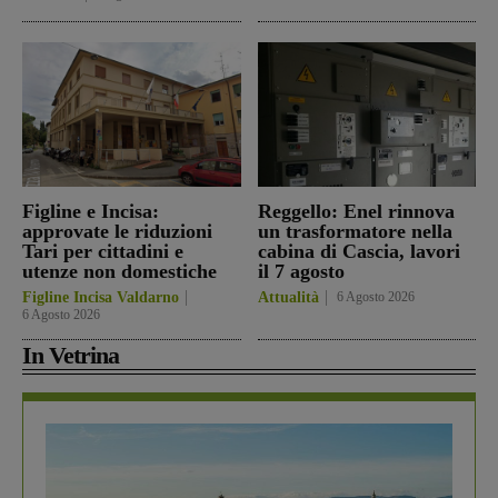
Figline e Incisa:
Reggello: Enel rinnova
approvate le riduzioni
un trasformatore nella
Tari per cittadini e
cabina di Cascia, lavori
utenze non domestiche
il 7 agosto
Figline Incisa Valdarno
Attualità
6 Agosto 2026
6 Agosto 2026
In Vetrina