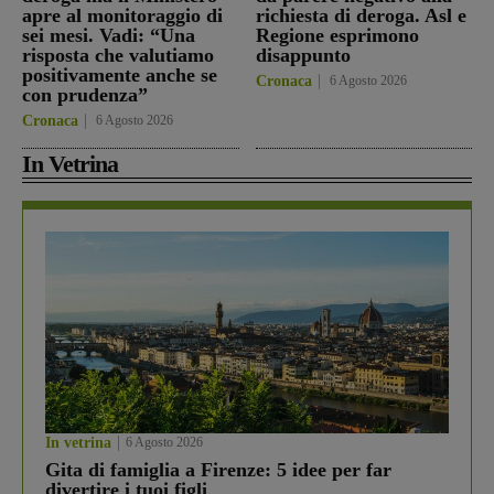
apre al monitoraggio di
richiesta di deroga. Asl e
sei mesi. Vadi: “Una
Regione esprimono
risposta che valutiamo
disappunto
positivamente anche se
Cronaca
6 Agosto 2026
con prudenza”
Cronaca
6 Agosto 2026
In Vetrina
In vetrina
6 Agosto 2026
Gita di famiglia a Firenze: 5 idee per far
divertire i tuoi figli