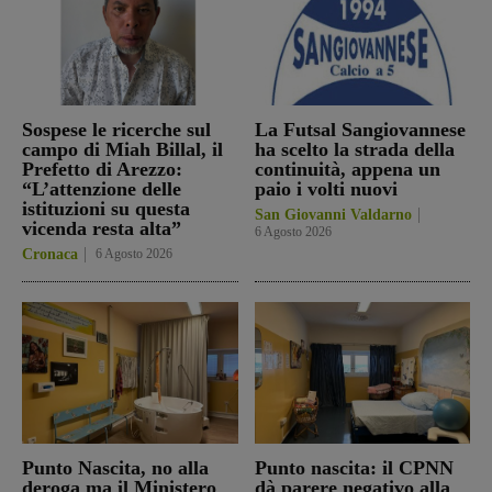
Sospese le ricerche sul
La Futsal Sangiovannese
campo di Miah Billal, il
ha scelto la strada della
Prefetto di Arezzo:
continuità, appena un
“L’attenzione delle
paio i volti nuovi
istituzioni su questa
San Giovanni Valdarno
vicenda resta alta”
6 Agosto 2026
Cronaca
6 Agosto 2026
Punto Nascita, no alla
Punto nascita: il CPNN
deroga ma il Ministero
dà parere negativo alla