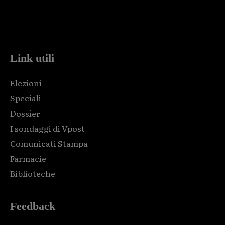
Html code here! Replace this with any non empty raw html
code and that's it.
Link utili
Elezioni
Speciali
Dossier
I sondaggi di Vpost
Comunicati Stampa
Farmacie
Biblioteche
Feedback