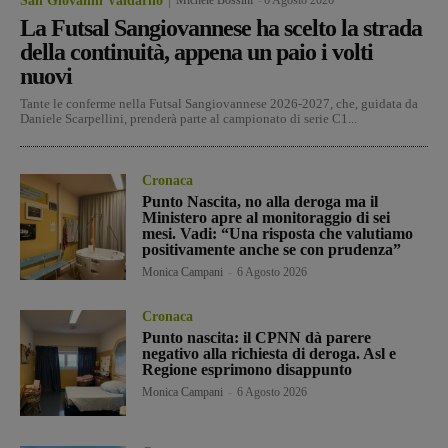
San Giovanni Valdarno
La Futsal Sangiovannese ha scelto la strada
della continuità, appena un paio i volti
nuovi
Tante le conferme nella Futsal Sangiovannese 2026-2027, che, guidata da
Daniele Scarpellini, prenderà parte al campionato di serie C1...
Cronaca
Punto Nascita, no alla deroga ma il
Ministero apre al monitoraggio di sei
mesi. Vadi: “Una risposta che valutiamo
positivamente anche se con prudenza”
Monica Campani
-
6 Agosto 2026
Cronaca
Punto nascita: il CPNN dà parere
negativo alla richiesta di deroga. Asl e
Regione esprimono disappunto
Monica Campani
-
6 Agosto 2026