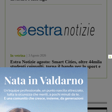
In vetrina
3 Agosto 2026
×
Estra Notizie agosto: Smart Cities, oltre 44mila
studenti coinvolti, torna il bando per lo sport e
debutta il podcast Estrair
Più lette