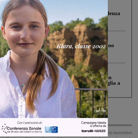
Figline Incisa Valdarno
1 Agosto 2026
Piscina di Figline finanziata oltre la scadenza
Pnrr, il gruppo di Fratelli d’Italia: “Un
ringraziamento al Governo”
Cronaca
4 Agosto 2026
Un anno fa la strage in A1 in cui morirono
Gianni, Giulia e Franco. Lo schianto, il
processo, lo stop ai sorpassi fra tir....
Cronaca
3 Agosto 2026
Scomparso da una struttura di Castiglion
Fiorentino l’uomo che aveva ucciso la figlia a
Levane nel 2020
Articolo precedente
Articolo successivo