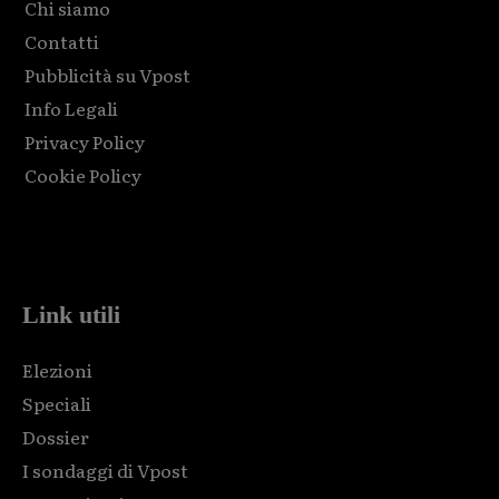
Chi siamo
Contatti
Pubblicità su Vpost
Info Legali
Privacy Policy
Cookie Policy
Html code here! Replace this with any non empty raw html
code and that's it.
Link utili
Elezioni
Speciali
Dossier
I sondaggi di Vpost