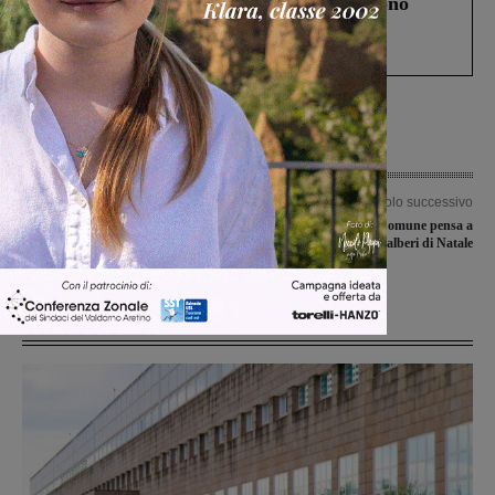
Un anno fa la strage in A1 in cui morirono
Gianni, Giulia e Franco. Lo schianto, il
processo, lo stop ai sorpassi fra tir....
Articolo precedente
Articolo successivo
Potature, abbattimenti e messa a
Anche quest’anno il Comune pensa a
dimora di nuovi alberi: al via il piano
ritirare gli alberi di Natale
del Comune
Ultime Notizie