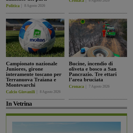
Cronaca
8 Agosto 2026
Politica
8 Agosto 2026
Campionato nazionale
Bucine, incendio di
Juniores, girone
oliveta e bosco a San
interamente toscano per
Pancrazio. Tre ettari
Terranuova Traiana e
l’area bruciata
Montevarchi
Cronaca
7 Agosto 2026
Calcio Giovanili
8 Agosto 2026
In Vetrina