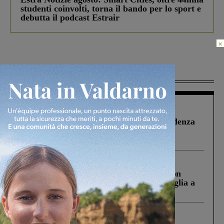
studenti coinvolti, torna il bando per lo sport e
debutta il podcast Estrair
×
Più lette
Figline Incisa Valdarno
1 Agosto 2026
Piscina di Figline finanziata oltre la scadenza
Pnrr, il gruppo di Fratelli d’Italia: “Un
ringraziamento al Governo”
Cronaca
3 Agosto 2026
Scomparso da una struttura di Castiglion
Fiorentino l’uomo che aveva ucciso la figlia a
Levane nel 2020
Cronaca
4 Agosto 2026