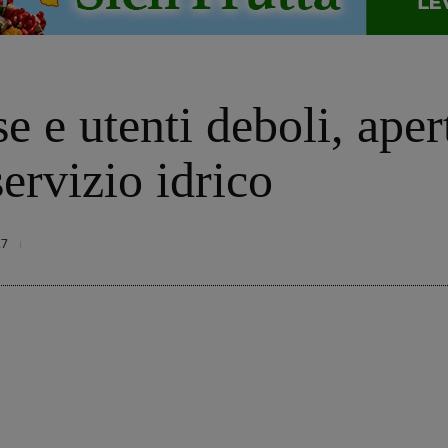
 e utenti deboli, apert
ervizio idrico
27