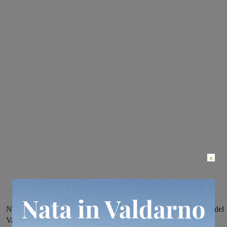
×
Nuove Acque, gestore del servizio idrico anche in alcuni comuni del
Valdarno aretino, ha appena pubblicato i due bandi. Le domande