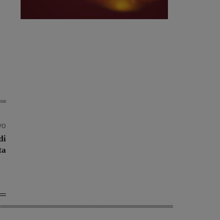
vo
di
ta