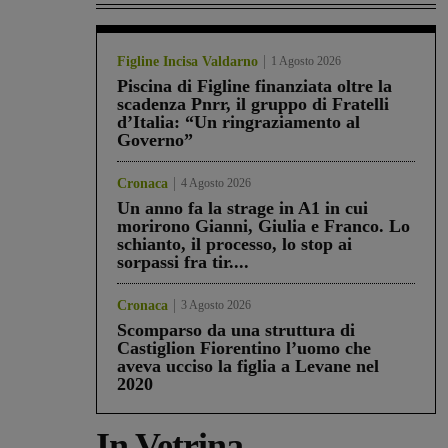
Figline Incisa Valdarno
1 Agosto 2026
Piscina di Figline finanziata oltre la
scadenza Pnrr, il gruppo di Fratelli
d’Italia: “Un ringraziamento al
Governo”
Cronaca
4 Agosto 2026
Un anno fa la strage in A1 in cui
morirono Gianni, Giulia e Franco. Lo
schianto, il processo, lo stop ai
sorpassi fra tir....
Cronaca
3 Agosto 2026
Scomparso da una struttura di
Castiglion Fiorentino l’uomo che
aveva ucciso la figlia a Levane nel
2020
In Vetrina