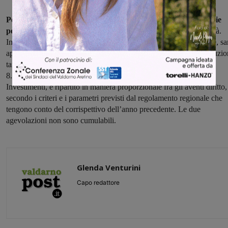
Per il 2017 vengono confermate anche le agevolazioni tariffarie
per le utenze deboli
, che saranno erogate con una nuova modalità.
Indipendentemente dal numero dei componenti il nucleo familiare, sa
aperto un bando fino al 30 aprile 2017 per poter accedere alle riduzio
tariffarie previste, per coloro che hanno una soglia Isee inferiore a
8.030 euro. Il finanziamento sarà prelevato dal Fondo Nuovi
Investimenti, e ripartito in maniera proporzionale fra gli aventi diritto,
secondo i criteri e i parametri previsti dal regolamento regionale che
tengono conto del corrispettivo dell’anno precedente. Le due
agevolazioni non sono cumulabili.
Glenda Venturini
Capo redattore