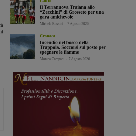
Calcio
Il Terranuova Traiana allo
“Zecchini” di Grosseto per una
gara amichevole
Michele Bossini
-
7 Agosto 2026
rà
ni
Cronaca
Incendio nel bosco della
Trappola. Soccorsi sul posto per
spegnere le fiamme
Monica Campani
-
7 Agosto 2026