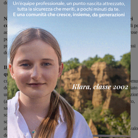
dovranno pervenire entro il 30 aprile 2017
Nuove Acque, il gestore del servizio idrico che opera anche nei
comuni di Bucine, Pergine e Laterina
, ha pubblicato i due bandi p
accedere alle agevolazioni tariffarie previste per le famiglie numerose
per le utenze “deboli”. Ci sarà tempo fino al 30 aprile 2017 per
presentare la domanda di accesso ai contributi, che saranno concessi
dopo aver verificato i requisiti.
Il bando per le famiglie numerose è una novità introdotta
quest’anno da Nuove Acque
per i nuclei familiari che
comprendono almeno quattro figli a carico, residenti in uno dei comu
della Conferenza Territoriale 4 Alto Valdarno. La società ha stanziato
un fondo di 50mila euro per il 2017 per finanziare queste agevolazion
(al massimo 500 euro a famiglia). Per poter usufruire del contributo,
sarà sufficiente presentare la domanda compilata e
sottoscritta, utilizzando il modello predisposto che potrà essere
scaricato dal sito
www.nuoveacque.it
. Alla domanda dovrà essere
allegata la certificazione Isee in corso di validità, che dimostri un val
del reddito familiare inferiore a 16mila euro.