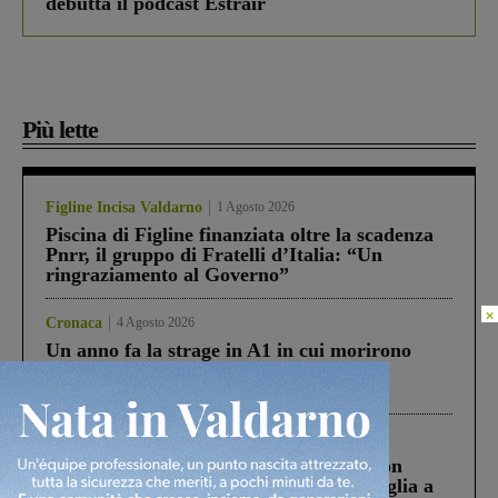
debutta il podcast Estrair
Più lette
Figline Incisa Valdarno
1 Agosto 2026
Piscina di Figline finanziata oltre la scadenza
Pnrr, il gruppo di Fratelli d’Italia: “Un
ringraziamento al Governo”
×
Cronaca
4 Agosto 2026
Un anno fa la strage in A1 in cui morirono
Gianni, Giulia e Franco. Lo schianto, il
processo, lo stop ai sorpassi fra tir....
Cronaca
3 Agosto 2026
Scomparso da una struttura di Castiglion
Fiorentino l’uomo che aveva ucciso la figlia a