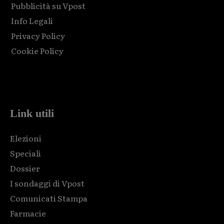
Pubblicità su Vpost
Info Legali
Privacy Policy
Cookie Policy
Html code here! Replace this with any non empty raw html
code and that's it.
Link utili
Elezioni
Speciali
Dossier
I sondaggi di Vpost
Comunicati Stampa
Farmacie