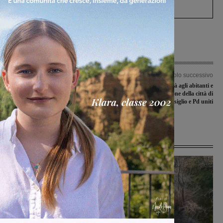
Levane nel 2020
Articolo precedente
Articolo successivo
Gas, acqua, spazzatura: arrivano le
“Vicinanza e solidarietà agli abitanti e
scadenze ma non le bollette. Cittadini
all’amministrazione della città di
a caccia delle lettere: “Ma il comune
Gerico”, consiglio e Pd uniti
faccia qualcosa”
Ultime Notizie