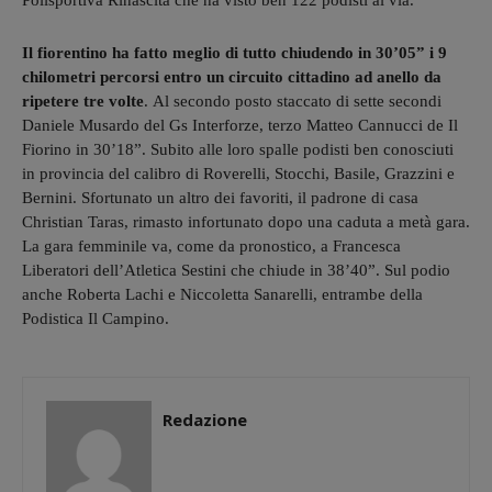
Polisportiva Rinascita che ha visto ben 122 podisti al via.
Il fiorentino ha fatto meglio di tutto chiudendo in 30’05” i 9
chilometri percorsi entro un circuito cittadino ad anello da
ripetere tre volte
.
Al secondo posto staccato di sette secondi
Daniele Musardo del Gs Interforze, terzo Matteo Cannucci de Il
Fiorino in 30’18”. Subito alle loro spalle podisti ben conosciuti
in provincia del calibro di Roverelli, Stocchi, Basile, Grazzini e
Bernini. Sfortunato un altro dei favoriti, il padrone di casa
Christian Taras, rimasto infortunato dopo una caduta a metà gara.
La gara femminile va, come da pronostico, a Francesca
Liberatori dell’Atletica Sestini che chiude in 38’40”. Sul podio
anche Roberta Lachi e Niccoletta Sanarelli, entrambe della
Podistica Il Campino.
Redazione