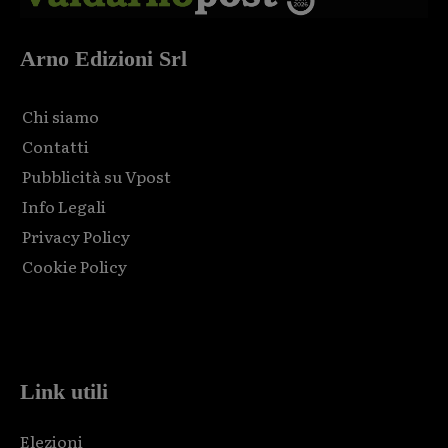
Arno Edizioni Srl
Chi siamo
Contatti
Pubblicità su Vpost
Info Legali
Privacy Policy
Cookie Policy
Html code here! Replace this with any non empty raw html
code and that's it.
Link utili
Elezioni