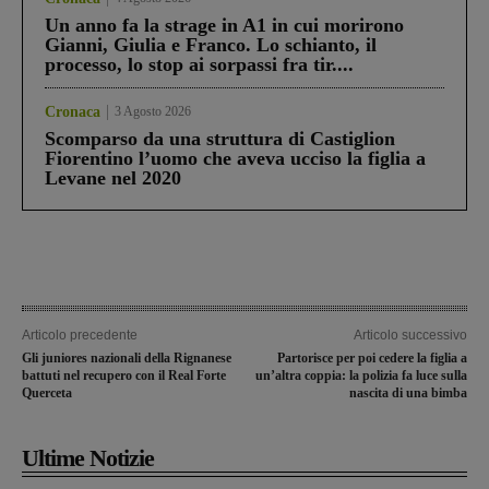
Un anno fa la strage in A1 in cui morirono
Gianni, Giulia e Franco. Lo schianto, il
processo, lo stop ai sorpassi fra tir....
Cronaca
3 Agosto 2026
Scomparso da una struttura di Castiglion
Fiorentino l’uomo che aveva ucciso la figlia a
Levane nel 2020
Articolo precedente
Articolo successivo
Gli juniores nazionali della Rignanese
Partorisce per poi cedere la figlia a
battuti nel recupero con il Real Forte
un’altra coppia: la polizia fa luce sulla
Querceta
nascita di una bimba
Ultime Notizie