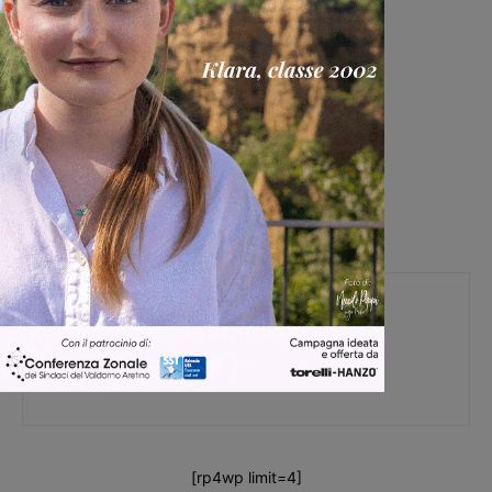
Glenda Venturini
Capo redattore
[rp4wp limit=4]