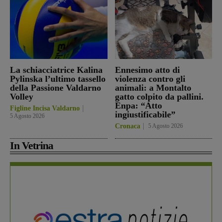
La schiacciatrice Kalina
Ennesimo atto di
Pylinska l’ultimo tassello
violenza contro gli
della Passione Valdarno
animali: a Montalto
Volley
gatto colpito da pallini.
Enpa: “Atto
Figline Incisa Valdarno
ingiustificabile”
5 Agosto 2026
Cronaca
5 Agosto 2026
In Vetrina