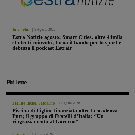
In vetrina
3 Agosto 2026
Estra Notizie agosto: Smart Cities, oltre 44mila
studenti coinvolti, torna il bando per lo sport e
debutta il podcast Estrair
Più lette
Figline Incisa Valdarno
1 Agosto 2026
Piscina di Figline finanziata oltre la scadenza
Pnrr, il gruppo di Fratelli d’Italia: “Un
ringraziamento al Governo”
Cronaca
4 Agosto 2026