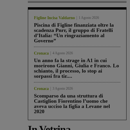
Figline Incisa Valdarno
1 Agosto 2026
Piscina di Figline finanziata oltre la
scadenza Pnrr, il gruppo di Fratelli
d’Italia: “Un ringraziamento al
Governo”
Cronaca
4 Agosto 2026
Un anno fa la strage in A1 in cui
morirono Gianni, Giulia e Franco. Lo
schianto, il processo, lo stop ai
sorpassi fra tir....
Cronaca
3 Agosto 2026
Scomparso da una struttura di
Castiglion Fiorentino l’uomo che
aveva ucciso la figlia a Levane nel
2020
In Vetrina