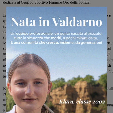
dedicata al Gruppo Sportivo Fiamme Oro della polizia
Impegno, sacrificio, attaccamento ai colori. Un campione vero è
quello che vince e sa anche essere d’esempio
, che colleziona
successi e testimonia la sua passione a tutti gli sportivi. Ieri sera il
Panathlon Club Valdarno Superiore ha avuto per ospiti due veri
campioni. Anzi, campionesse: le olimpioniche Elisa Di Francisca e
Martina Grimaldi. La prima, una delle più forti fiorettiste della storia,
con due ori olimpici, sei titoli mondiali e 10 europei tra competizioni
individuali e a squadre vestendo la divisa dell’Italia pigliatutto degli
ultimi anni. La seconda, superstar del nuoto di fondo, bronzo olimpic
nel 2012, campionessa del mondo e d’Europa. Entrambe madrine di
una conviviale tutta dedicata al gruppo sportivo del quale fanno parte
le Fiamme Oro della Polizia di Stato.
Elisa Di Francisca ha fatto la storia dello sport italiano
insieme al
Nazionale di scherma che negli ultimi anni ha dominato tutte le
maggiori competizioni internazionali. Indimenticabile il suo oro
individuale a Londra 2012 battendo in finale la connazionale Arianna
Errigo e salendo in cima a un podio tutto tricolore, con Valentina