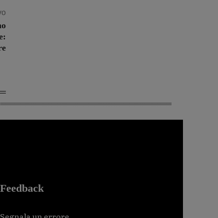
vo
no
e:
re
Feedback
Segnala un errore