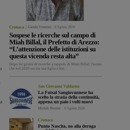
Cronaca
Glenda Venturini
-
6 Agosto 2026
Sospese le ricerche sul campo di
Miah Billal, il Prefetto di Arezzo:
“L’attenzione delle istituzioni su
questa vicenda resta alta”
Dopo tre giorni di ricerche a tappeto di Miah Billal, l'uomo
o
che nel 2020 uccise sua figlia e ferì...
,
San Giovanni Valdarno
La Futsal Sangiovannese ha
scelto la strada della continuità,
la
appena un paio i volti nuovi
Michele Bossini
-
6 Agosto 2026
Cronaca
Punto Nascita, no alla deroga