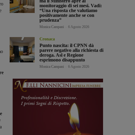
ma il Ministero apre al
ro
monitoraggio di sei mesi. Vadi:
e
“Una risposta che valutiamo
positivamente anche se con
prudenza”
Monica Campani
-
6 Agosto 2026
Cronaca
Punto nascita: il CPNN dà
parere negativo alla richiesta di
mo
deroga. Asl e Regione
esprimono disappunto
Monica Campani
-
6 Agosto 2026
re
re
e
a