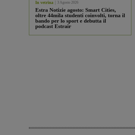
In vetrina
3 Agosto 2026
Estra Notizie agosto: Smart Cities,
oltre 44mila studenti coinvolti, torna il
bando per lo sport e debutta il
podcast Estrair