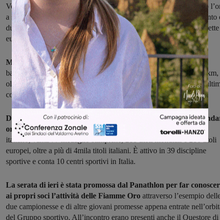
Vezzali sul terzo gradino. La stessa squadra che avrebbe poi vinto l’o
a squadre. Nel palmares della Di Francisca anche un oro, un argento 
due bronzi mondiali, tre ori europei oltre a cinque ori mondiali e sette
europei nella competizione a squadre.
Martina Grimaldi, terza ai Giochi di Londra nei 10km
, ha in
bacheca anche un argento mondiale nella 10km e un oro nella 25km,
oltre a un altro oro ai mondiali in acque libere e tre ori europei, l’ulti
conquistato proprio quest’anno in Germania.
Due delle atlete di cui il Gruppo Sportivo Fiamme Oro può anda
orgoglioso
. Il club della polizia è uno dei più vincenti dello sport
italiano, vanta 77 medaglie olimpiche, 218 titoli mondiali e 216 titoli
europei, oltre a più di 4mila titoli italiani. È attivo in 39 discipline
sportive e conta 10 centri sportivi in Italia.
La serata di ieri è stata promossa dal Panathlon per far conosce
ai propri soci l’attività delle Fiamme Oro
attraverso l’esempio dell
due campionesse e di altre giovani promesse appena entrate nell’orbit
del Gruppo sportivo. All’incontro erano presenti anche il Questore di