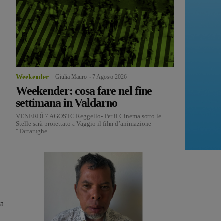
Weekender
Giulia Mauro
-
7 Agosto 2026
Weekender: cosa fare nel fine
settimana in Valdarno
VENERDÌ 7 AGOSTO Reggello- Per il Cinema sotto le
Stelle sarà proiettato a Vaggio il film d’animazione
“Tartarughe...
ra