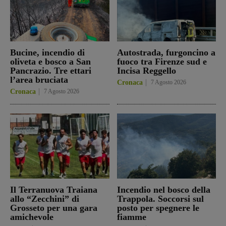
Bucine, incendio di
Autostrada, furgoncino a
oliveta e bosco a San
fuoco tra Firenze sud e
Pancrazio. Tre ettari
Incisa Reggello
l’area bruciata
Cronaca
7 Agosto 2026
Cronaca
7 Agosto 2026
Il Terranuova Traiana
Incendio nel bosco della
allo “Zecchini” di
Trappola. Soccorsi sul
Grosseto per una gara
posto per spegnere le
amichevole
fiamme