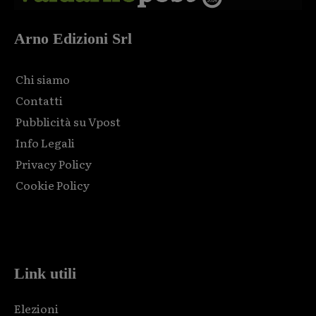
Arno Edizioni Srl
Chi siamo
Contatti
Pubblicità su Vpost
Info Legali
Privacy Policy
Cookie Policy
Html code here! Replace this with any non empty raw html
code and that's it.
Link utili
Elezioni