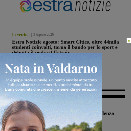
In vetrina
3 Agosto 2026
×
Estra Notizie agosto: Smart Cities, oltre 44mila
studenti coinvolti, torna il bando per lo sport e
debutta il podcast Estrair
Più lette
Figline Incisa Valdarno
1 Agosto 2026
Piscina di Figline finanziata oltre la scadenza
Pnrr, il gruppo di Fratelli d’Italia: “Un
ringraziamento al Governo”