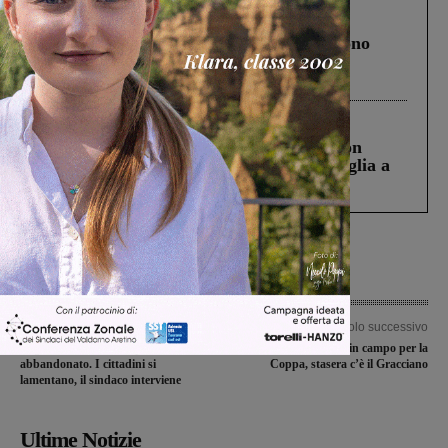
Cronaca
4 Agosto 2026
Un anno fa la strage in A1 in cui morirono
Gianni, Giulia e Franco. Lo schianto, il
processo, lo stop ai sorpassi fra tir....
Cronaca
3 Agosto 2026
Scomparso da una struttura di Castiglion
Fiorentino l’uomo che aveva ucciso la figlia a
Levane nel 2020
Articolo precedente
Articolo successivo
Degrado al Matassino per un cantiere
Montevarchi di nuovo in campo per la
abbandonato. I cittadini si
Coppa, stasera c’è il Gracciano
lamentano, il sindaco interviene
Ultime Notizie