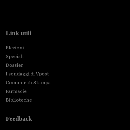
Html code here! Replace this with any non empty raw html
code and that's it.
Link utili
Elezioni
Speciali
Dossier
I sondaggi di Vpost
Comunicati Stampa
Farmacie
Biblioteche
Feedback