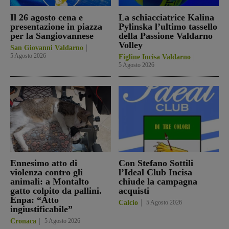
Il 26 agosto cena e
La schiacciatrice Kalina
presentazione in piazza
Pylinska l’ultimo tassello
per la Sangiovannese
della Passione Valdarno
Volley
San Giovanni Valdarno
5 Agosto 2026
Figline Incisa Valdarno
5 Agosto 2026
Ennesimo atto di
Con Stefano Sottili
violenza contro gli
l’Ideal Club Incisa
animali: a Montalto
chiude la campagna
gatto colpito da pallini.
acquisti
Enpa: “Atto
Calcio
5 Agosto 2026
ingiustificabile”
Cronaca
5 Agosto 2026