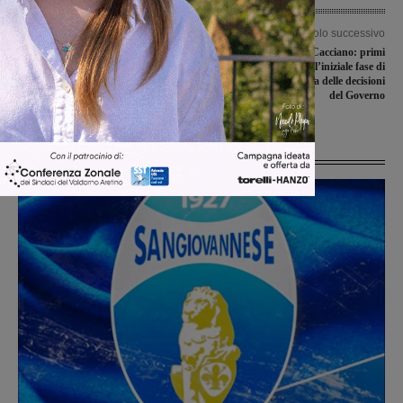
Articolo precedente
Articolo successivo
In Consiglio comunale l’equilibrio di
Piano di recupero di Cacciano: primi
bilancio, c’è anche il riconoscimento di
fondi regionali per l’iniziale fase di
un debito da 127mila euro
pianificazione. In attesa delle decisioni
del Governo
Ultime Notizie