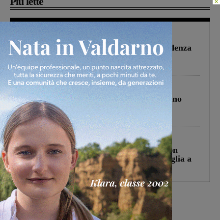
Più lette
×
Figline Incisa Valdarno
1 Agosto 2026
Piscina di Figline finanziata oltre la scadenza
Pnrr, il gruppo di Fratelli d’Italia: “Un
ringraziamento al Governo”
Cronaca
4 Agosto 2026
Un anno fa la strage in A1 in cui morirono
Gianni, Giulia e Franco. Lo schianto, il
processo, lo stop ai sorpassi fra tir....
Cronaca
3 Agosto 2026
Scomparso da una struttura di Castiglion
Fiorentino l’uomo che aveva ucciso la figlia a
Levane nel 2020