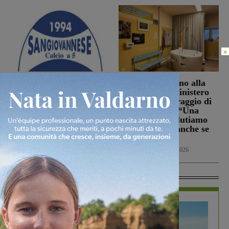
×
La Futsal Sangiovannese
Punto Nascita, no alla
ha scelto la strada della
deroga ma il Ministero
continuità, appena un
apre al monitoraggio di
paio i volti nuovi
sei mesi. Vadi: “Una
risposta che valutiamo
San Giovanni Valdarno
positivamente anche se
6 Agosto 2026
con prudenza”
Cronaca
6 Agosto 2026
In Vetrina