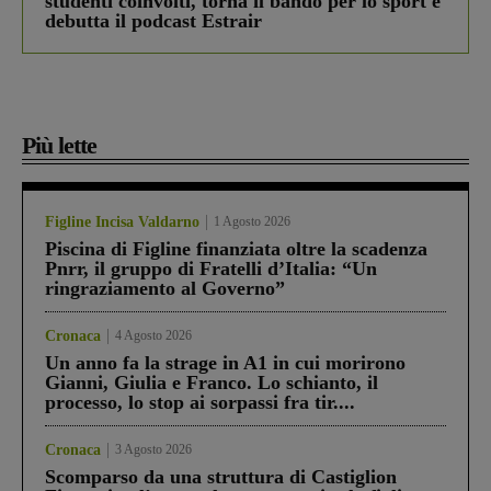
studenti coinvolti, torna il bando per lo sport e
debutta il podcast Estrair
Più lette
Figline Incisa Valdarno
1 Agosto 2026
Piscina di Figline finanziata oltre la scadenza
Pnrr, il gruppo di Fratelli d’Italia: “Un
ringraziamento al Governo”
Cronaca
4 Agosto 2026
Un anno fa la strage in A1 in cui morirono
Gianni, Giulia e Franco. Lo schianto, il
processo, lo stop ai sorpassi fra tir....
Cronaca
3 Agosto 2026
Scomparso da una struttura di Castiglion