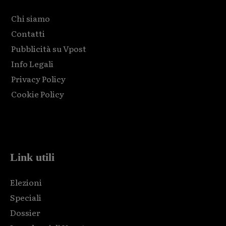
Chi siamo
Contatti
Pubblicità su Vpost
Info Legali
Privacy Policy
Cookie Policy
Html code here! Replace this with any non empty raw html
code and that's it.
Link utili
Elezioni
Speciali
Dossier