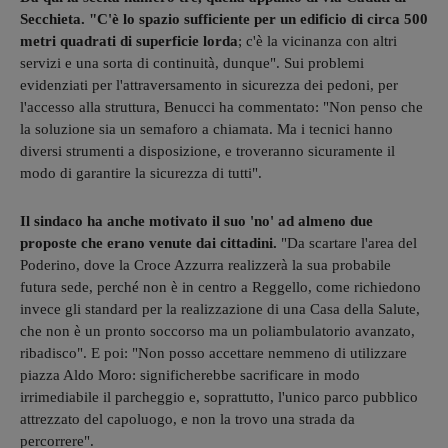
Secchieta. "C'è lo spazio sufficiente per un edificio di circa 500
metri quadrati di superficie lorda
; c'è la vicinanza con altri
servizi e una sorta di continuità, dunque". Sui problemi
evidenziati per l'attraversamento in sicurezza dei pedoni, per
l'accesso alla struttura, Benucci ha commentato: "Non penso che
la soluzione sia un semaforo a chiamata. Ma i tecnici hanno
diversi strumenti a disposizione, e troveranno sicuramente il
modo di garantire la sicurezza di tutti".
Il sindaco ha anche motivato il suo 'no' ad almeno due
proposte che erano venute dai cittadini.
"Da scartare l'area del
Poderino, dove la Croce Azzurra realizzerà la sua probabile
futura sede, perché non è in centro a Reggello, come richiedono
invece gli standard per la realizzazione di una Casa della Salute,
che non è un pronto soccorso ma un poliambulatorio avanzato,
ribadisco". E poi: "Non posso accettare nemmeno di utilizzare
piazza Aldo Moro: significherebbe sacrificare in modo
irrimediabile il parcheggio e, soprattutto, l'unico parco pubblico
attrezzato del capoluogo, e non la trovo una strada da
percorrere".