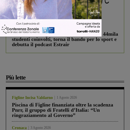
In vetrina
3 Agosto 2026
Estra Notizie agosto: Smart Cities, oltre 44mila
studenti coinvolti, torna il bando per lo sport e
debutta il podcast Estrair
Più lette
Figline Incisa Valdarno
1 Agosto 2026
Piscina di Figline finanziata oltre la scadenza
Pnrr, il gruppo di Fratelli d’Italia: “Un
ringraziamento al Governo”
Cronaca
3 Agosto 2026