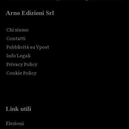
Arno Edizioni Srl
Chi siamo
Contatti
Pubblicità su Vpost
Info Legali
Privacy Policy
Cookie Policy
Html code here! Replace this with any non empty raw html
code and that's it.
Link utili
Elezioni