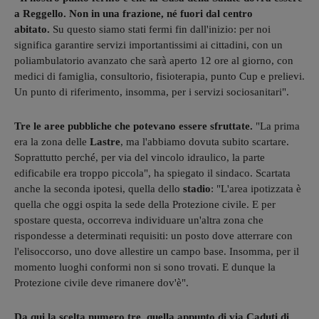
a Reggello. Non in una frazione, né fuori dal centro
abitato.
Su questo siamo stati fermi fin dall'inizio: per noi
significa garantire servizi importantissimi ai cittadini, con un
poliambulatorio avanzato che sarà aperto 12 ore al giorno, con
medici di famiglia, consultorio, fisioterapia, punto Cup e prelievi.
Un punto di riferimento, insomma, per i servizi sociosanitari".
Tre le aree pubbliche che potevano essere sfruttate.
"La prima
era la zona delle
Lastre
, ma l'abbiamo dovuta subito scartare.
Soprattutto perché, per via del vincolo idraulico, la parte
edificabile era troppo piccola", ha spiegato il sindaco. Scartata
anche la seconda ipotesi, quella dello
stadio
: "L'area ipotizzata è
quella che oggi ospita la sede della Protezione civile. E per
spostare questa, occorreva individuare un'altra zona che
rispondesse a determinati requisiti: un posto dove atterrare con
l'elisoccorso, uno dove allestire un campo base. Insomma, per il
momento luoghi conformi non si sono trovati. E dunque la
Protezione civile deve rimanere dov'è".
Da qui la scelta numero tre, quella appunto di via Caduti di