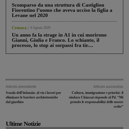
Scomparso da una struttura di Castiglion
Fiorentino l’uomo che aveva ucciso la figlia a
Levane nel 2020
Cronaca
4 Agosto 2026
Un anno fa la strage in A1 in cui morirono
Gianni, Giulia e Franco. Lo schianto, il
processo, lo stop ai sorpassi fra tir....
Articolo precedente
Articolo successivo
Scuola dell’infanzia: al via i lavori per
Cultura, immigrazione e priorità: il
eliminare le barriere architettoniche
sindaco Chiassai risponde al Pd. “Mi
dal giardino
prendo le responsabilità delle nostre
scelte”
Ultime Notizie