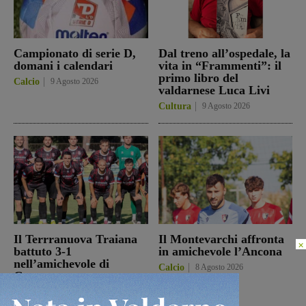
Campionato di serie D,
Dal treno all’ospedale, la
domani i calendari
vita in “Frammenti”: il
primo libro del
Calcio
9 Agosto 2026
valdarnese Luca Livi
Cultura
9 Agosto 2026
Il Terrranuova Traiana
Il Montevarchi affronta
×
battuto 3-1
in amichevole l’Ancona
nell’amichevole di
Calcio
8 Agosto 2026
Grosseto
Calcio
8 Agosto 2026