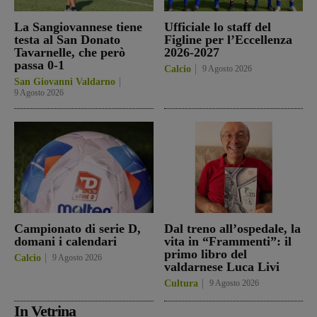
La Sangiovannese tiene
Ufficiale lo staff del
testa al San Donato
Figline per l’Eccellenza
Tavarnelle, che però
2026-2027
passa 0-1
Calcio
9 Agosto 2026
San Giovanni Valdarno
9 Agosto 2026
Campionato di serie D,
Dal treno all’ospedale, la
domani i calendari
vita in “Frammenti”: il
primo libro del
Calcio
9 Agosto 2026
valdarnese Luca Livi
Cultura
9 Agosto 2026
In Vetrina