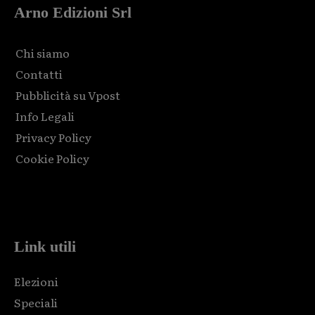
Arno Edizioni Srl
Chi siamo
Contatti
Pubblicità su Vpost
Info Legali
Privacy Policy
Cookie Policy
Html code here! Replace this with any non empty raw html
code and that's it.
Link utili
Elezioni
Speciali