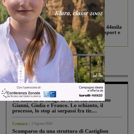
In vetrina
3 Agosto 2026
Estra Notizie agosto: Smart Cities, oltre 44mila
studenti coinvolti, torna il bando per lo sport e
debutta il podcast Estrair
Più lette
Cronaca
4 Agosto 2026
Un anno fa la strage in A1 in cui morirono
Gianni, Giulia e Franco. Lo schianto, il
processo, lo stop ai sorpassi fra tir....
Cronaca
3 Agosto 2026
Scomparso da una struttura di Castiglion