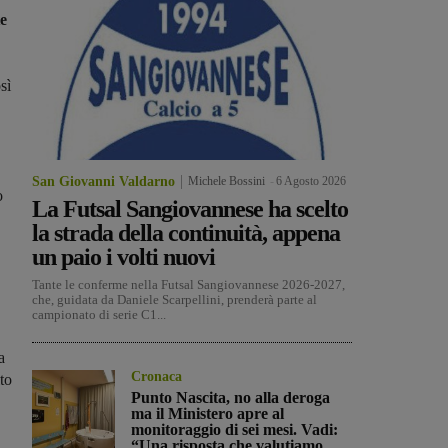
te
sì
San Giovanni Valdarno
Michele Bossini
-
6 Agosto 2026
o
La Futsal Sangiovannese ha scelto
la strada della continuità, appena
un paio i volti nuovi
Tante le conferme nella Futsal Sangiovannese 2026-2027,
che, guidata da Daniele Scarpellini, prenderà parte al
campionato di serie C1...
a
Cronaca
to
Punto Nascita, no alla deroga
ma il Ministero apre al
monitoraggio di sei mesi. Vadi:
“Una risposta che valutiamo