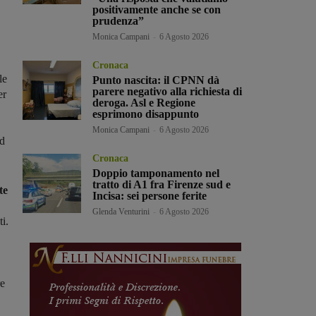
positivamente anche se con
prudenza”
Monica Campani
-
6 Agosto 2026
Cronaca
le
Punto nascita: il CPNN dà
parere negativo alla richiesta di
er
deroga. Asl e Regione
esprimono disappunto
Monica Campani
-
6 Agosto 2026
ad
Cronaca
Doppio tamponamento nel
tratto di A1 fra Firenze sud e
te
Incisa: sei persone ferite
Glenda Venturini
-
6 Agosto 2026
ti.
re