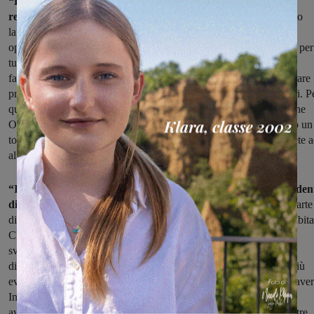
“Dopo questa prima tranche di lavori – spiega l’assessore
regionale alle infrastrutture digitali, Stefano Ciuoffo
– abbiamo
lanciato la campagna informativa su questa nuova straordinaria
opportunità, che abbiamo in programma di far diventare ordinaria per
tutti i toscani. Invitiamo quindi le quasi 50.000 potenziali utenze,
famiglie e imprese, a cogliere questa opportunità al fine di migliorare 
prestazioni dei loro dispositivi e a rendersi maggiormente connessi. P
questo abbiamo investito 25,7 milioni di euro, facendo in modo che
Open Fiber o Infratel, che ringrazio per il lavoro svolto, posassero un
totale di 1.213 chilometri di cavi di fibra ottica connettendo alla rete 
alta velocità tantissime frazioni finora scarsamente collegate”.
“Il territorio della Toscana – afferma Francesco Casini, presiden
di ALI Toscana e Sindaco di Bagno a Ripoli –
è fatto in gran parte
di piccoli comuni, aree interne, zone distanti dai principali centri abita
Crediamo che tutte le aree debbano avere le stesse opportunità di
sviluppo; questo è possibile anche grazie alla infrastrutturazione
digitale con banda ultralarga. La fase pandemica ha reso ancora più
evidente quanto sia determinante, anche nelle attività quotidiane, ave
Internet ad alta velocità. Ma non basta concludere i tanti cantieri e
avviare il servizio, occorre anche informare famiglie e imprese, oltre