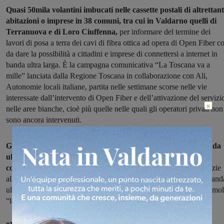
Quasi 50mila volantini imbucati nelle cassette postali di altrettan
abitazioni o imprese in 38 comuni, tra cui in Valdarno quelli di
Terranuova e di Loro Ciuffenna,
per informare del termine dei
lavori di posa a terra dei cavi di fibra ottica ad opera di Open Fiber co
da dare la possibilità a cittadini e imprese di connettersi a internet in
banda ultra larga. È la campagna comunicativa “La Toscana va a
mille” lanciata dalla Regione Toscana in collaborazione con Ali,
Autonomie locali italiane, partita nelle settimane scorse nelle vie
interessate dall’intervento di Open Fiber e dell’attivazione del servizi
×
nelle aree bianche, cioè più quelle nelle quali gli operatori privati non
sono ancora intervenuti.
Gli utenti di queste zone potranno quindi connettersi alla banda
ultra larga e migliorare così in maniera notevolissima la loro
connettività,
finora spesso impossibile. A Terranuova e Loro, grazie
alla posa di nuova fibra ottica, sono state raggiunte da internet a band
ultra larga zone che invece navigavano sul web a velocità ancora mol
“lente”.