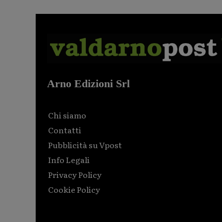
Arno Edizioni Srl
Chi siamo
Contatti
Pubblicità su Vpost
Info Legali
Privacy Policy
Cookie Policy
Html code here! Replace this with any non empty raw
html code and that's it.