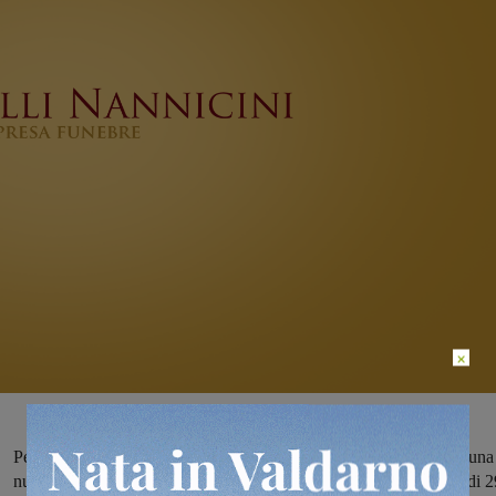
×
Per ampliamento e potenziamento del nostro organico cerchiamo una
nuova figura da inserire in azienda. La persona, con età massima di 2