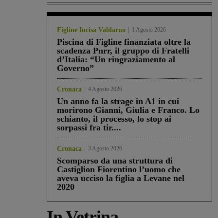
Figline Incisa Valdarno
1 Agosto 2026
Piscina di Figline finanziata oltre la
scadenza Pnrr, il gruppo di Fratelli
d’Italia: “Un ringraziamento al
Governo”
Cronaca
4 Agosto 2026
Un anno fa la strage in A1 in cui
morirono Gianni, Giulia e Franco. Lo
schianto, il processo, lo stop ai
sorpassi fra tir....
Cronaca
3 Agosto 2026
Scomparso da una struttura di
Castiglion Fiorentino l’uomo che
aveva ucciso la figlia a Levane nel
2020
In Vetrina