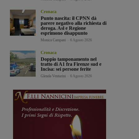
Cronaca
Punto nascita: il CPNN dà
parere negativo alla richiesta di
deroga. Asl e Regione
esprimono disappunto
Monica Campani
-
6 Agosto 2026
Cronaca
Doppio tamponamento nel
tratto di A1 fra Firenze sud e
Incisa: sei persone ferite
Glenda Venturini
-
6 Agosto 2026