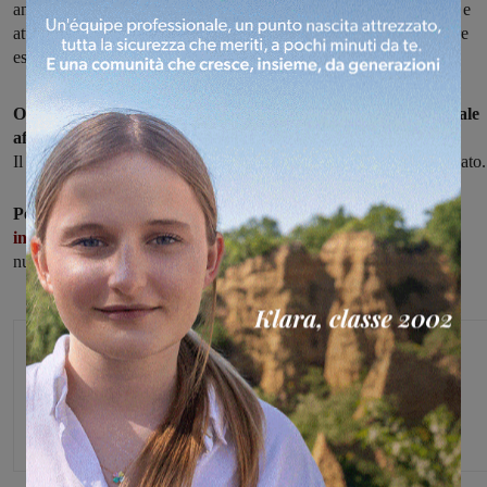
anni, dovrà essere residente in Valdarno, avere voglia di imparare e
attitudine a lavorare in gruppo. Non è necessaria alcuna particolare
esperienza.
Offriamo contratto di apprendistato con orario full-time e totale
affiancamento per la crescita professionale.
Il contratto è propedeutico alla stabilizzazione a tempo indeterminato.
Per candidature scrivere a
:
info@fratellinannicini.it
allegando il proprio CV o chiamare il
numero:
055 980197
Agenzia