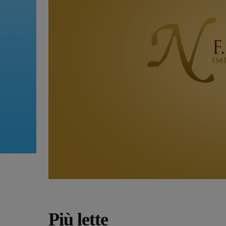
Più lette