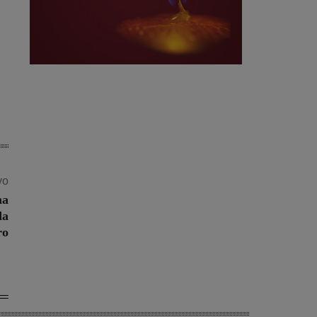
vo
na
da
ro