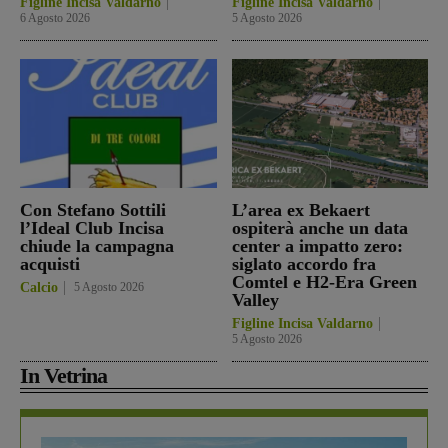
Figline Incisa Valdarno
Figline Incisa Valdarno
6 Agosto 2026
5 Agosto 2026
Con Stefano Sottili
L’area ex Bekaert
l’Ideal Club Incisa
ospiterà anche un data
chiude la campagna
center a impatto zero:
acquisti
siglato accordo fra
Comtel e H2-Era Green
Calcio
5 Agosto 2026
Valley
Figline Incisa Valdarno
5 Agosto 2026
In Vetrina