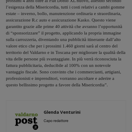
prossimi 4 anni oltre al Fiat Doblò XL nuovo, allestito secondo
l’esigenza della Misericordia, tutti i costi relativi a cambi gomme
estate – inverno, bollo, manutenzione ordinaria e straordinaria,
assicurazione R.c auto e assicurazione Kasko. Questo viene
garantito grazie alle prime 40 attività che avranno l’opportunità
di “sponsorizzare” il progetto, applicando la propria immagine
sulla carrozzeria, diventando una pubblicità itinerante dall’alto
valore etico che per i prossimi 1.460 giorni sarà al centro del
territorio del Valdarno e in Toscana per migliorare la qualità della
vita delle persone più svantaggiate. In più verrà riconosciuta la
fattura pubblicitaria, deducibile al 100% con un notevole
vantaggio fiscale. Sono convinto che i commercianti, artigiani,
professionisti e imprenditori, vorranno ascoltare e aderire a
questo bellissimo progetto a favore della Misericordia”.
Glenda Venturini
Capo redattore