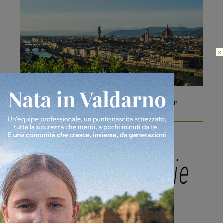
×
In vetrina
6 Agosto 2026
Gita di famiglia a Firenze: 5 idee per far
divertire i tuoi figli