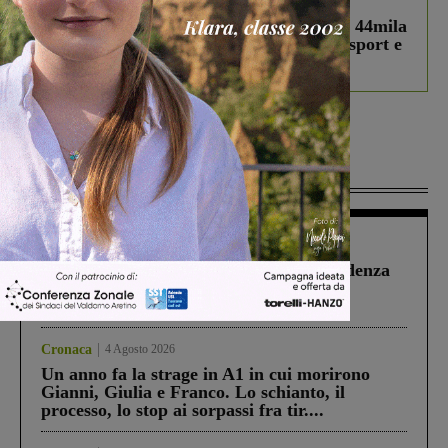
In vetrina
3 Agosto 2026
Estra Notizie agosto: Smart Cities, oltre 44mila
studenti coinvolti, torna il bando per lo sport e
debutta il podcast Estrair
Più lette
Figline Incisa Valdarno
1 Agosto 2026
Piscina di Figline finanziata oltre la scadenza
Pnrr, il gruppo di Fratelli d’Italia: “Un
ringraziamento al Governo”
Cronaca
4 Agosto 2026
Un anno fa la strage in A1 in cui morirono
Gianni, Giulia e Franco. Lo schianto, il
processo, lo stop ai sorpassi fra tir....