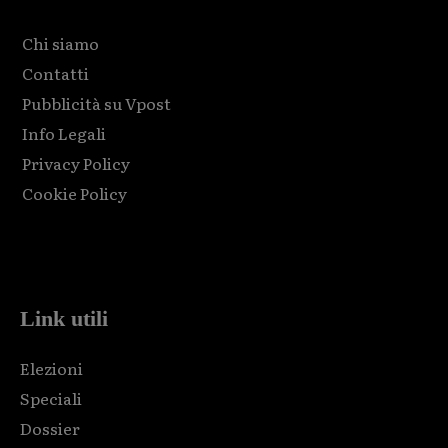
Chi siamo
Contatti
Pubblicità su Vpost
Info Legali
Privacy Policy
Cookie Policy
Html code here! Replace this with any non empty raw html
code and that's it.
Link utili
Elezioni
Speciali
Dossier