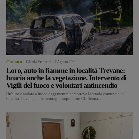
Cronaca
Glenda Venturini
-
7 Agosto 2026
Loro, auto in fiamme in località Trevane:
brucia anche la vegetazione. Intervento di
Vigili del fuoco e volontari antincendio
Un'auto è andata a fuoco oggi mentre percorreva la strada comunale in
località Trevane, nelle montagne sopra Loro Ciuffenna....